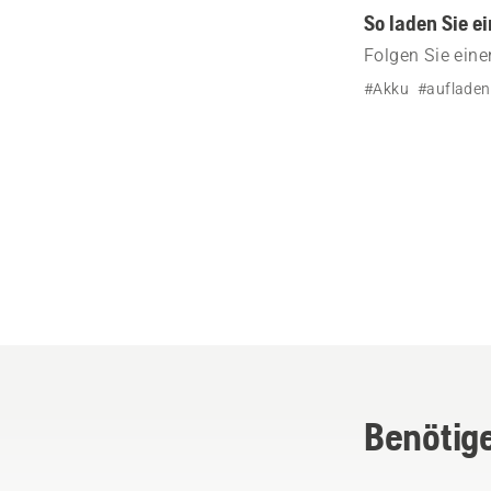
So laden Sie e
Folgen Sie ein
36-V-Akku aufl
#Akku
#aufladen
Benötige