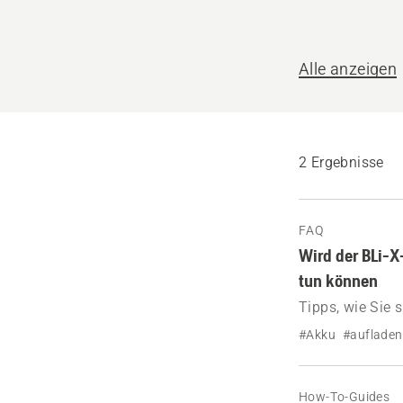
helfen?
Alle anzeigen
2 Ergebnisse
FAQ
Wird der BLi-X
tun können
Tipps, wie Sie 
wieder funktioni
#Akku
#aufladen
How-To-Guides