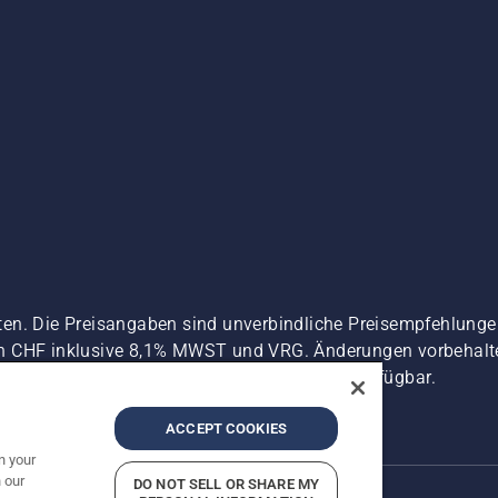
ten. Die Preisangaben sind unverbindliche Preisempfehlun
n CHF inklusive 8,1% MWST und VRG. Änderungen vorbehalten
 es sei denn sie sind für den direkten Kauf verfügbar.
zerklärung
Imprint
Vermutete Verstöße melden
ACCEPT COOKIES
n your
 our
DO NOT SELL OR SHARE MY