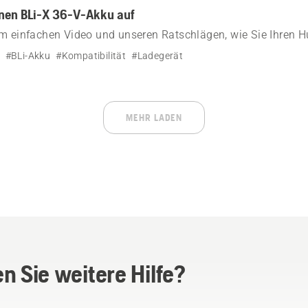
inen BLi-X 36-V-Akku auf
em einfachen Video und unseren Ratschlägen, wie Sie Ihren 
aden.
#BLi-Akku
#Kompatibilität
#Ladegerät
MEHR LADEN
n Sie weitere Hilfe?