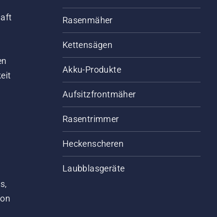
aft
Rasenmäher
Kettensägen
d
en
Akku-Produkte
eit
Aufsitzfrontmäher
Rasentrimmer
Heckenscheren
Laubblasgeräte
s,
von