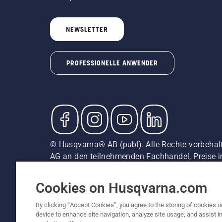
NEWSLETTER
PROFESSIONELLE ANWENDER
© Husqvarna® AB (publ). Alle Rechte vorbehal
AG an den teilnehmenden Fachhandel, Preise i
unverbindliche Preisempfehlungen (inkl. MwSt),
Cookie-Richtlinie
Nutzungsbedingungen
Datenschut
Cookies on Husqvarna.com
By clicking “Accept Cookies”, you agree to the storing of cookies o
device to enhance site navigation, analyze site usage, and assist in