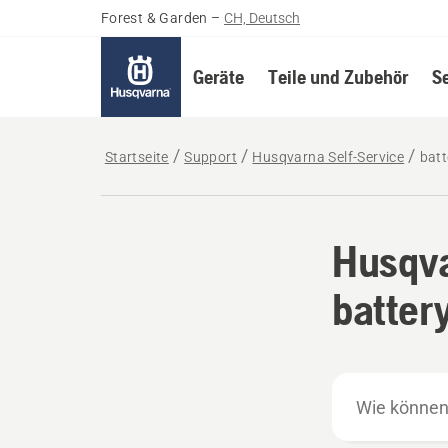
Forest & Garden
–
CH, Deutsch
Geräte
Teile und Zubehör
S
Startseite
Support
Husqvarna Self-Service
batt
Husqva
batter
Wie
können
wir