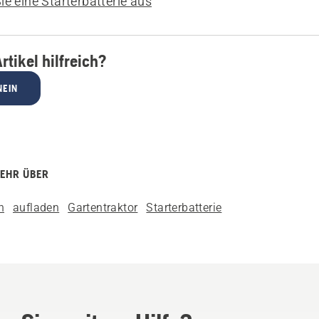
e eine Starterbatterie aus
rtikel hilfreich?
NEIN
MEHR ÜBER
n
aufladen
Gartentraktor
Starterbatterie