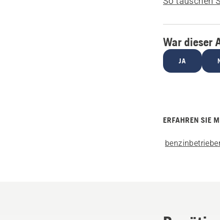
So tauschen Si
War dieser A
JA
ERFAHREN SIE 
benzinbetriebe