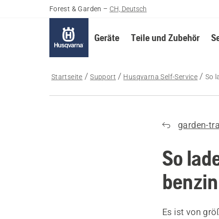
Forest & Garden
–
CH, Deutsch
Geräte
Teile und Zubehör
S
Startseite
Support
Husqvarna Self-Service
So l
garden-tr
So lade
benzin
Es ist von grö