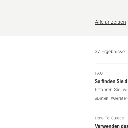
helfen?
Alle anzeigen
37 Ergebnisse
FAQ
So finden Sie 
Erfahren Sie, 
wo sich das Sch
#Daten
#Geräter
sowie Ihr Gerät
How-To-Guides
Verwenden des 