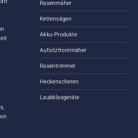
aft
Rasenmäher
Kettensägen
d
en
Akku-Produkte
eit
Aufsitzfrontmäher
Rasentrimmer
Heckenscheren
Laubblasgeräte
s,
von