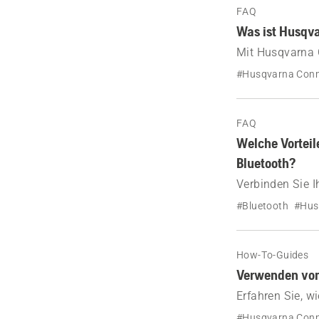
FAQ
Was ist Husqv
Mit Husqvarna C
Arbeiten mit Ih
#Husqvarna Con
FAQ
Welche Vorteil
Bluetooth?
Verbinden Sie I
Zugriff auf ein
#Bluetooth
#Hus
Nutzungsstatist
How-To-Guides
Verwenden von
Erfahren Sie, 
Ihren Husqvarna
#Husqvarna Con