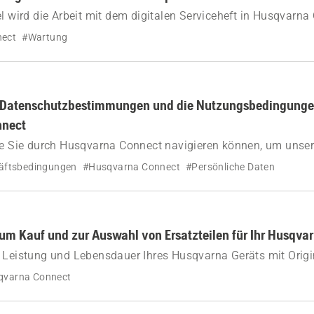
el wird die Arbeit mit dem digitalen Serviceheft in Husqvarna
nect
#Wartung
ie Datenschutzbestimmungen und die Nutzungsbedingung
nnect
wie Sie durch Husqvarna Connect navigieren können, um unse
timmungen und Nutzungsbedingungen zu lesen. Machen Sie 
äftsbedingungen
#Husqvarna Connect
#Persönliche Daten
iert, wenn Sie ein Konto erstellen oder sich mit einem best
to anmelden.
zum Kauf und zur Auswahl von Ersatzteilen für Ihr Husqva
 Leistung und Lebensdauer Ihres Husqvarna Geräts mit Origin
o Sie diese erwerben können und wie Sie das richtige Ersatztei
qvarna Connect