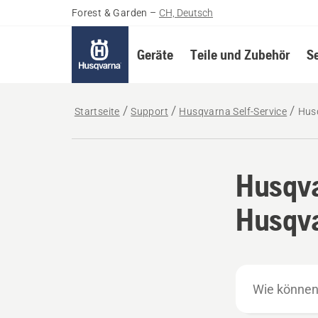
Forest & Garden
–
CH, Deutsch
Geräte
Teile und Zubehör
S
Startseite
Support
Husqvarna Self-Service
Hus
Husqva
Husqv
Wie
können
wir