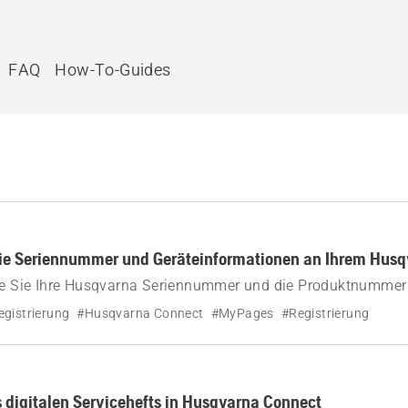
FAQ
How-To-Guides
die Seriennummer und Geräteinformationen an Ihrem Husq
wie Sie Ihre Husqvarna Seriennummer und die Produktnummer 
ild befindet und wie Sie auf diese Weise Teile oder Handbüc
egistrierung
#Husqvarna Connect
#MyPages
#Registrierung
 registrieren können.
digitalen Servicehefts in Husqvarna Connect