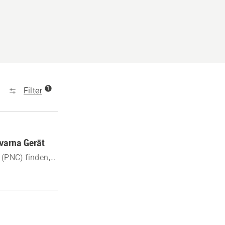
1
Filter
varna Gerät
(PNC) finden,
her finden