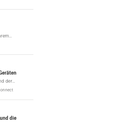
Ihrem
Geräten
nd der
n.
onnect
und die