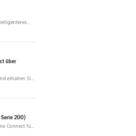
telligenteres
ct über
nd erhalten Sie
s,
 Serie 200)
na Connect für
t Schritt-für-