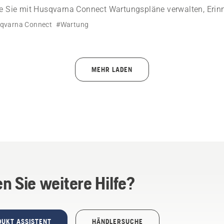
wie Sie mit Husqvarna Connect Wartungspläne verwalten, Eri
n digitales Serviceheft für Ihre Husqvarna Geräte führen könn
qvarna Connect
#Wartung
MEHR LADEN
n Sie weitere Hilfe?
DUKT ASSISTENT
HÄNDLERSUCHE