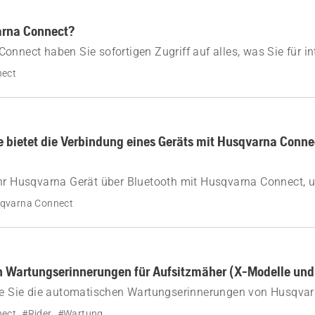
arna Connect?
onnect haben Sie sofortigen Zugriff auf alles, was Sie für in
ren Husqvarna Geräten benötigen.
nect
e bietet die Verbindung eines Geräts mit Husqvarna Conne
hr Husqvarna Gerät über Bluetooth mit Husqvarna Connect, u
e Reihe einzigartiger Funktionen. Erhalten Sie Echtzeit-Update
qvarna Connect
iken und Wartungsinformationen direkt auf Ihrem Gerät.
 Wartungserinnerungen für Aufsitzmäher (X-Modelle und
wie Sie die automatischen Wartungserinnerungen von Husqvar
 Aufsitzmäher effektiv nutzen können. Diese Anleitung enthäl
nect
#Rider
#Wartung