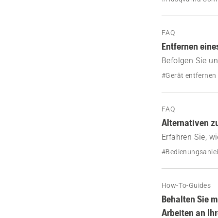
Schritt-Anweis
FAQ
Entfernen eine
Befolgen Sie un
Husqvarna Conn
#Gerät entfernen
FAQ
Alternativen 
Erfahren Sie, w
Husqvarna Conn
#Bedienungsanle
How-To-Guides
Behalten Sie m
Arbeiten an Ih