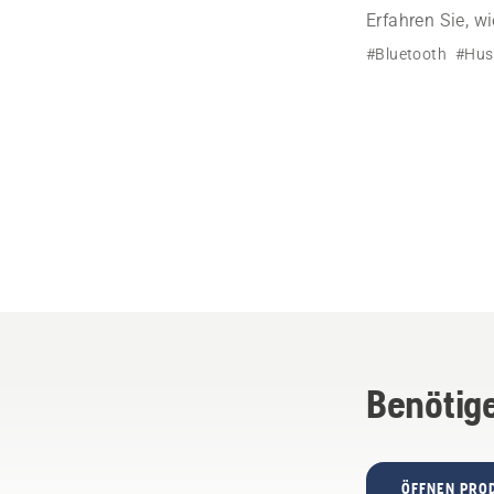
Erfahren Sie, 
erhalten und ei
#Bluetooth
#Hus
Benötige
ÖFFNEN PRO