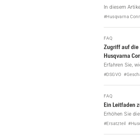
In diesem Artik
beschrieben.
#Husqvarna Con
FAQ
Zugriff auf d
Husqvarna Co
Erfahren Sie, 
Datenschutzbes
#DSGVO
#Gesch
davon, was pass
Husqvarna Kon
FAQ
Ein Leitfaden 
Erhöhen Sie die
Erfahren Sie, w
#Ersatzteil
#Hus
finden.