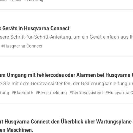
ungen zur Navigation und Verwendung dieser Funktion.
s Geräts in Husqvarna Connect
sere Schritt-für-Schritt-Anleitung, um ein Gerät einfach aus 
ect Konto zu entfernen.
#Husqvarna Connect
zum Umgang mit Fehlercodes oder Alarmen bei Husqvarna 
ie Sie mit dem Geräteassistenten, der Bedienungsanleitung u
ect App Fehler bei Ihren Husqvarna Geräten beheben könne
itung
#Bluetooth
#Fehlermeldung
#Geräteassistent
#Husqvarna C
it Husqvarna Connect den Überblick über Wartungspläne 
ren Maschinen.