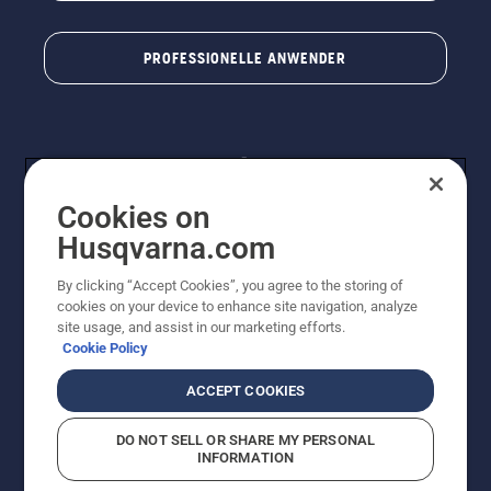
PROFESSIONELLE ANWENDER
Cookies on
Husqvarna.com
By clicking “Accept Cookies”, you agree to the storing of
© Husqvarna® AB (publ). Alle Rechte vorbehalten. Die
cookies on your device to enhance site navigation, analyze
Preisangaben sind unverbindliche Preisempfehlungen
site usage, and assist in our marketing efforts.
von Husqvarna Schweiz AG an den teilnehmenden
Cookie Policy
Fachhandel, Preise in CHF inklusive 8,1% MWST und
VRG. Änderungen vorbehalten. Alle Preise sind
ACCEPT COOKIES
unverbindliche Preisempfehlungen (inkl. MwSt), es sei
denn sie sind für den direkten Kauf verfügbar.
DO NOT SELL OR SHARE MY PERSONAL
Cookie-Richtlinie
Nutzungsbedingungen
Datenschutzerklärung
INFORMATION
Imprint
Vermutete Verstöße melden