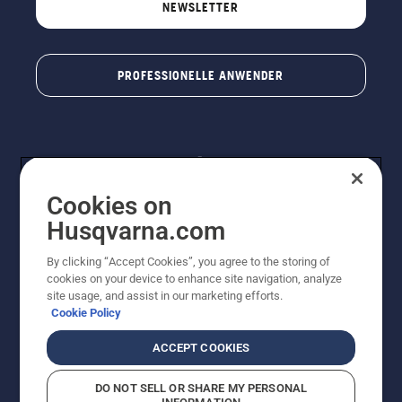
NEWSLETTER
PROFESSIONELLE ANWENDER
Cookies on
Husqvarna.com
By clicking “Accept Cookies”, you agree to the storing of
© Husqvarna® AB (publ). Alle Rechte vorbehalten. Die
cookies on your device to enhance site navigation, analyze
Preisangaben sind unverbindliche Preisempfehlungen
site usage, and assist in our marketing efforts.
von Husqvarna Schweiz AG an den teilnehmenden
Cookie Policy
Fachhandel, Preise in CHF inklusive 8,1% MWST und
VRG. Änderungen vorbehalten. Alle Preise sind
ACCEPT COOKIES
unverbindliche Preisempfehlungen (inkl. MwSt), es sei
denn sie sind für den direkten Kauf verfügbar.
DO NOT SELL OR SHARE MY PERSONAL
Cookie-Richtlinie
Nutzungsbedingungen
Datenschutzerklärung