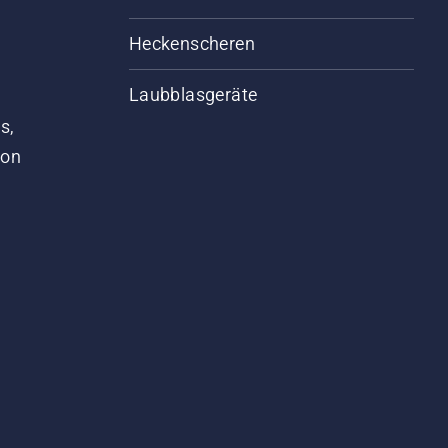
Heckenscheren
Laubblasgeräte
s,
von