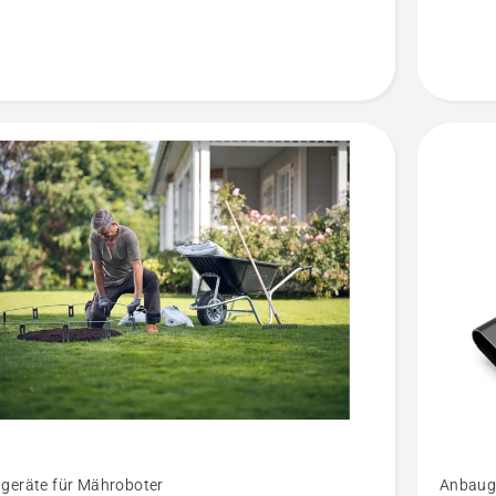
anzeige
Mehr
geräte für Mähroboter
Anbauge
Details