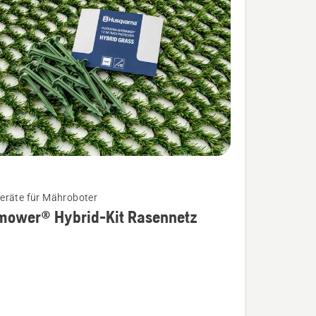
räte für Mähroboter
mower® Hybrid-Kit Rasennetz
wer®
tz