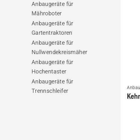
Produ
Anbaugeräte für
Mähroboter
Anbaugeräte für
Gartentraktoren
Anbaugeräte für
Nullwendekreismäher
Anbaugeräte für
Hochentaster
Mehr
Anbaugeräte für
Anbau
Details
Trennschleifer
Keh
zu
Kehrbü
ARPB2
anzeig