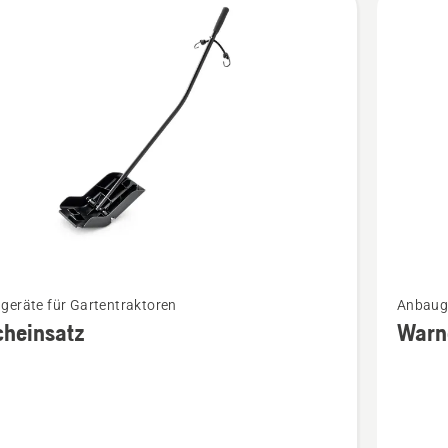
Mehr
geräte für Gartentraktoren
Anbaug
Details
cheinsatz
Warn
zu
insatz
Warndre
en
anzeige