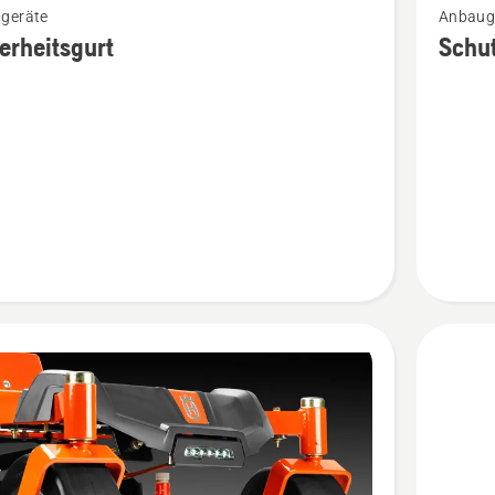
geräte
Anbauge
Details
erheitsgurt
Schut
zu
eitsgurt
Schutzpl
en
Kit
anzeige