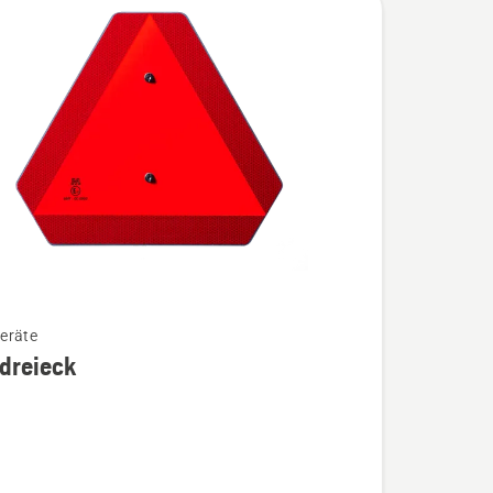
eräte
dreieck
ieck
n