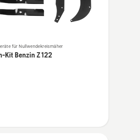
räte für Nullwendekreismäher
-Kit Benzin Z 122
n