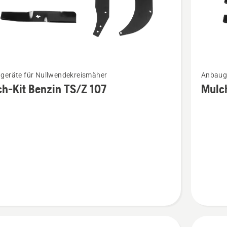
Mehr
geräte für Nullwendekreismäher
Anbauge
Details
h-Kit Benzin TS/Z 107
Mulch
zu
Mulch-
Kit
Benzin
Z 122
anzeige
en