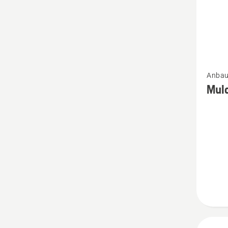
Mehr
Anbau
Details
Mulc
zu
Mulch-
Kit
Benzin
TS/Z
107
anzeig