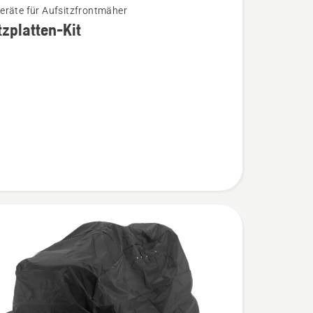
räte für Aufsitzfrontmäher
zplatten-Kit
atten-
n