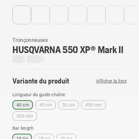
Tronçonneuses
HUSQVARNA 550 XP® Mark II
Variante du produit
Afficher la liste
Longueur du guide-chaîne
40 cm
45 cm
50 cm
450 mm
500 mm
Bar length
16 po
18 po
20 po