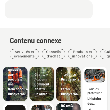
Contenu connexe
Activités et
Conseils
Produits et
Gui
Découvrez
événements
d’achat
innovations
g
la
pra
sensation
Histoires
Produits
unique
et
et
que
Chainsaw
inspiration
innovations
procure
Discussions
Academy
Les
une
Comment
sur
nouvelles
tronçonneuse
abattre
l'arbre
Pour les
scies à
professionnels
Husqvarna
un arbre
Husqvarna
chaîne
L’histoire
de
des
Arboristes
90 cm3.
nouvelles
et
Le