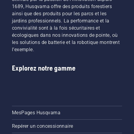
scie
l’utiliserez.
1689, Husqvarna offre des produits forestiers
convient
Les
ainsi que des produits pour les parcs et les
le mieux
réponses
à vos
jardins professionnels. La performance et la
vous
besoins.
aideront
convivialité sont à la fois sécuritaires et
à choisir
écologiques dans nos innovations de pointe, où
la bonne
les solutions de batterie et la robotique montrent
taille et
l’exemple.
le bon
type de
scie à
Explorez notre gamme
chaîne.
MesPages Husqvarna
Repérer un concessionnaire