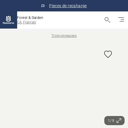
Pieces de recaharge
Forest & Garden
CA, Français
Tronçonneuses
1/9