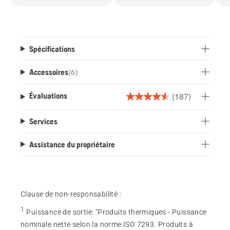
Spécifications
Accessoires
(
6
)
(187)
Évaluations
4.6
étoile(s)
Services
sur
5.
Assistance du propriétaire
187
évaluations
Clause de non-responsabilité :
1
Puissance de sortie
:
"Produits thermiques - Puissance
nominale nette selon la norme ISO 7293. Produits à