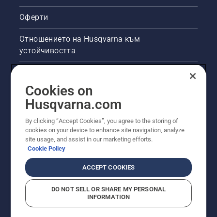
Оферти
Отношението на Husqvarna към
устойчивостта
Правна продуктова информация
Cookies on
Други сайтове на Husqvarna
Husqvarna.com
By clicking “Accept Cookies”, you agree to the storing of
cookies on your device to enhance site navigation, analyze
site usage, and assist in our marketing efforts.
Cookie Policy
ACCEPT COOKIES
DO NOT SELL OR SHARE MY PERSONAL
INFORMATION
© Husqvarna AB (публ). Всички права запазени.
Показаните цени са препоръчителните цени на