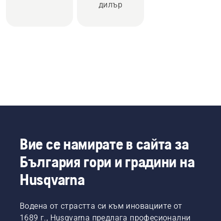
дилър
Вие се намирате в сайта за
България гори и градини на
Husqvarna
Водена от страстта си към иновациите от
1689 г., Husqvarna предлага професионални