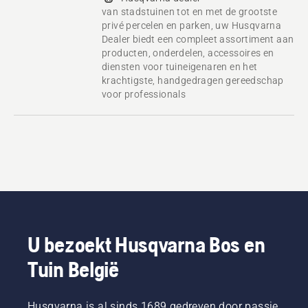
van stadstuinen tot en met de grootste
privé percelen en parken, uw Husqvarna
Dealer biedt een compleet assortiment aan
producten, onderdelen, accessoires en
diensten voor tuineigenaren en het
krachtigste, handgedragen gereedschap
voor professionals
U bezoekt Husqvarna Bos en
Tuin België
Husqvarna is al sinds 1689 gedreven door passie