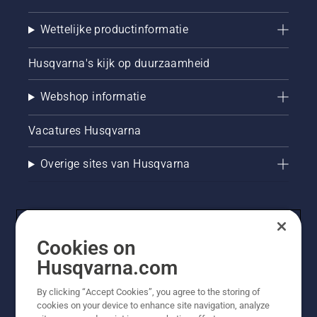
Wettelijke productinformatie
Husqvarna's kijk op duurzaamheid
Webshop informatie
Vacatures Husqvarna
Overige sites van Husqvarna
Cookies on
Husqvarna.com
By clicking “Accept Cookies”, you agree to the storing of
cookies on your device to enhance site navigation, analyze
© Husqvarna AB (publ). Alle rechten voorbehouden. De