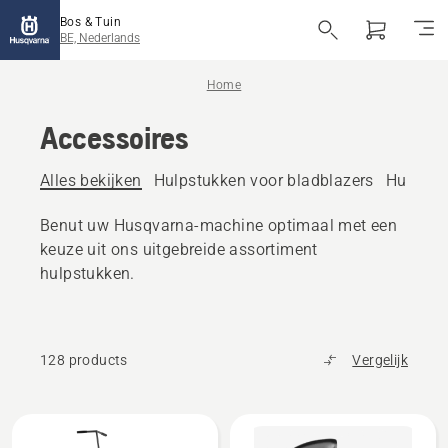
Bos & Tuin
BE, Nederlands
Home
Accessoires
Alles bekijken
Hulpstukken voor bladblazers
Hulpstu
Benut uw Husqvarna-machine optimaal met een
keuze uit ons uitgebreide assortiment
hulpstukken.
128 products
Vergelijk
Alle