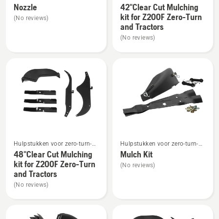
maaiers
Nozzle
42"Clear Cut Mulching
details
details
kit for Z200F Zero-Turn
(No reviews)
over
over
and Tractors
Nozzle
42"Clear
(No reviews)
Cut
Mulching
kit
for
Z200F
Zero-
Turn
and
Bekijk
Bekijk
Tractors
Hulpstukken voor zero-turn-
Hulpstukken voor zero-turn-
meer
meer
maaiers
maaiers
48"Clear Cut Mulching
Mulch Kit
details
details
kit for Z200F Zero-Turn
(No reviews)
over
over
and Tractors
48"Clear
Mulch
(No reviews)
Cut
Kit
Mulching
kit