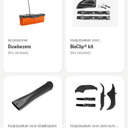
producten
Bekijk
Bekijk
Accessoires
Hulpstukken voor
meer
meer
tuintractoren
Duwbezem
BioClip® kit
details
details
(No reviews)
(No reviews)
over
over
Duwbezem
BioClip®
kit
Bekijk
Bekijk
Hulpstukken voor bladblazers
Hulpstukken voor zero-turn-
meer
meer