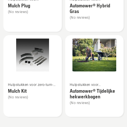
meer
meer
tuintractoren
robotmaaiers
Mulch Plug
Automower® Hybrid
details
details
Gras
(No reviews)
over
over
(No reviews)
Mulch
Automower®
Plug
Hybrid
Gras
Bekijk
Bekijk
Hulpstukken voor zero-turn-
Hulpstukken voor
meer
meer
maaiers
robotmaaiers
Mulch Kit
Automower® Tijdelijke
details
details
hekwerkbogen
(No reviews)
over
over
(No reviews)
Mulch
Automower®
Kit
Tijdelijke
hekwerkbogen