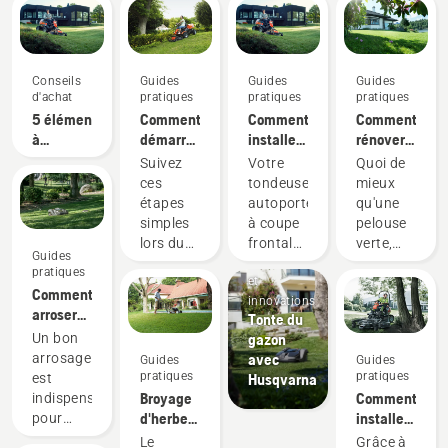
Conseils
Guides
Guides
Guides
d'achat
pratiques
pratiques
pratiques
5 éléments
Comment
Comment
Comment
à
démarrer
installer
rénover
prendre
votre
un carter
votre
Suivez
Votre
Quoi de
en
tondeuse
de coupe
pelouse
ces
tondeuse
mieux
compte
autoportée
sur votre
et
étapes
autoportée
qu'une
lors de
à coupe
tondeuse
réparer
simples
à coupe
pelouse
l'achat
frontale
autoportée
les trous
lors du
frontale
verte,
Guides
d'une
Husqvarna
à coupe
dans
Produits
démarrage
Husqvarna
saine et
pratiques
tondeuse
frontale
votre
et
de votre
est une
luxuriante,
Comment
autoportée
Husqvarna
gazon
innovations
tondeuse
machine
parfaite
arroser
Tonte du
autoportée
polyvalente
pour
votre
gazon
Un bon
à coupe
qui vous
vous
pelouse
avec
arrosage
Guides
Guides
frontale
permet
relaxer
pratiques
pratiques
Husqvarna
est
Husqvarna.
de
paisiblement
Broyage
Comment
indispensable
changer
ou pour
d'herbe
installer
pour
d'accessoire
des
et de
le carter
obtenir
Le
Grâce à
en
moments