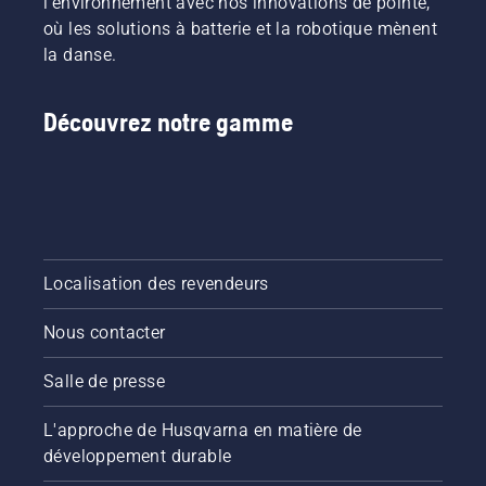
l'environnement avec nos innovations de pointe,
obtenir
possible
où les solutions à batterie et la robotique mènent
des
lorsque
la danse.
réponses.
l'herbe
repoussera.
Pour
Découvrez notre gamme
vous
mettre
dans le
bain,
commencez
par
consulter
nos
Localisation des revendeurs
conseils
essentiels
Nous contacter
tout au
long de
Salle de presse
la saison
pour que
L'approche de Husqvarna en matière de
votre
pelouse
développement durable
reste