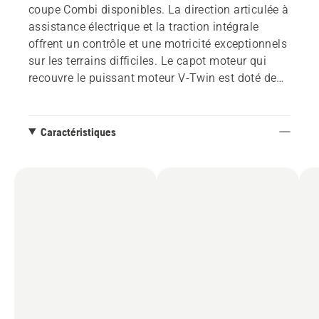
coupe Combi disponibles. La direction articulée à
assistance électrique et la traction intégrale
offrent un contrôle et une motricité exceptionnels
sur les terrains difficiles. Le capot moteur qui
recouvre le puissant moteur V-Twin est doté de
rails intégrés permettant de fixer des accessoires
tels que le petit coffre. Les feux À LED sont
montés à l'avant et à l'arrière pour une meilleure
Caractéristiques
visibilité dans l'obscurité. Compatible Husqvarna
Connect avec Bluetooth®