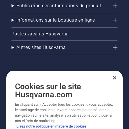
saine et
Publication des informations du produit
luxuriante.
informations sur la boutique en ligne
Postes vacants Husqvarna
Autres sites Husqvarna
Cookies sur le site
Husqvarna.com
En cliquant sur « Accepter tous les cookies », vous acceptez
© Husqvarna AB (publ). Tous droits réservés. Les prix
le stockage de cookies sur votre appareil pour améliorer la
indiqués sont des prix de vente conseillés. Tous les prix
navigation sur le site, analyser son utilisation et contribuer à
indiqués sont des prix de vente recommandés (TVA
nos efforts de marketing.
incluse), sauf si le produit est disponible pour un achat
Lisez notre politique en matière de cookies