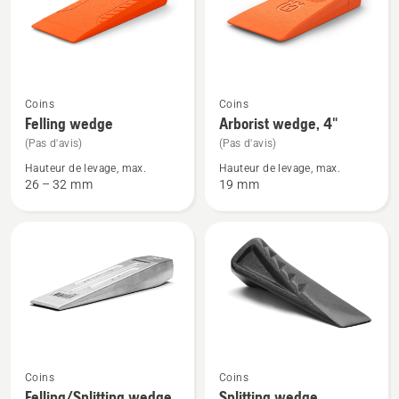
produits
Voir
Voir
Coins
Coins
plus
plus
Felling wedge
Arborist wedge, 4"
de
de
(Pas d'avis)
(Pas d'avis)
détails
détails
Hauteur de levage, max.
Hauteur de levage, max.
sur
sur
26 – 32 mm
19 mm
Felling
Arborist
wedge
wedge,
4"
Voir
Voir
Coins
Coins
plus
plus
Felling/Splitting wedge
Splitting wedge