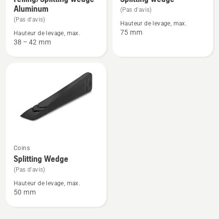
Aluminum
de
de
(Pas d'avis)
détails
détails
(Pas d'avis)
Hauteur de levage, max.
sur
sur
75 mm
Hauteur de levage, max.
38 – 42 mm
Felling/Splitting
Splitting
wedge
wedge
Aluminum
Voir
Coins
plus
Splitting Wedge
de
(Pas d'avis)
détails
Hauteur de levage, max.
sur
50 mm
Splitting
Wedge