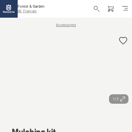
Forest & Garden
BE, Français
Accessoires
1/2
Mulching kit