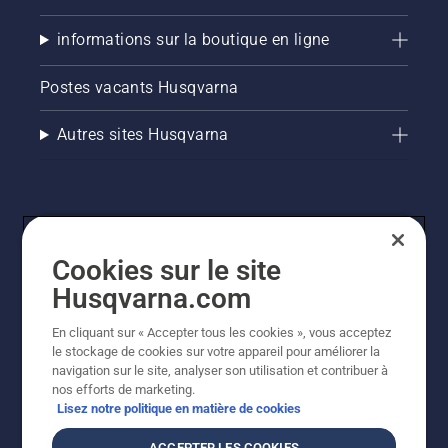
informations sur la boutique en ligne
Postes vacants Husqvarna
Autres sites Husqvarna
Cookies sur le site
Husqvarna.com
En cliquant sur « Accepter tous les cookies », vous acceptez
© Husqvarna AB (publ). Tous droits réservés. Les prix
le stockage de cookies sur votre appareil pour améliorer la
indiqués sont des prix de vente conseillés. Tous les prix
navigation sur le site, analyser son utilisation et contribuer à
indiqués sont des prix de vente recommandés (TVA
nos efforts de marketing.
incluse), sauf si le produit est disponible pour un achat
Lisez notre politique en matière de cookies
direct.
Politique relative aux cookies
Conditions d'utilisation
ACCEPTER LES COOKIES