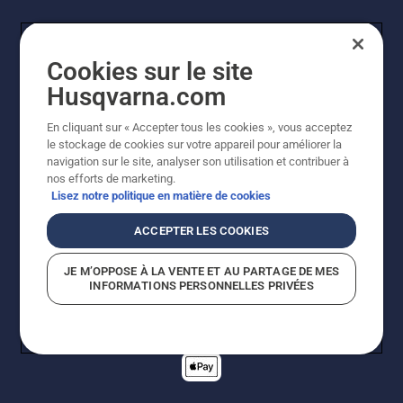
Cookies sur le site
Husqvarna.com
En cliquant sur « Accepter tous les cookies », vous acceptez
© Husqvarna AB (publ). Tous droits réservés. Les prix
le stockage de cookies sur votre appareil pour améliorer la
indiqués sont des prix de vente conseillés. Tous les prix
navigation sur le site, analyser son utilisation et contribuer à
indiqués sont des prix de vente recommandés (TVA
nos efforts de marketing.
incluse), sauf si le produit est disponible pour un achat
Lisez notre politique en matière de cookies
direct.
Politique relative aux cookies
Conditions d'utilisation
ACCEPTER LES COOKIES
Avis de confidentialité
Imprint
Signalement de violations présumées
JE M’OPPOSE À LA VENTE ET AU PARTAGE DE MES
INFORMATIONS PERSONNELLES PRIVÉES