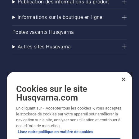
Publication des informations du produit
informations sur la boutique en ligne
Postes vacants Husqvarna
Autres sites Husqvarna
Cookies sur le site
Husqvarna.com
En cliquant sur « Accepter tous les cookies », vous acceptez
© Husqvarna AB (publ). Tous droits réservés. Les prix
le stockage de cookies sur votre appareil pour améliorer la
indiqués sont des prix de vente conseillés. Tous les prix
navigation sur le site, analyser son utilisation et contribuer à
indiqués sont des prix de vente recommandés (TVA
nos efforts de marketing.
incluse), sauf si le produit est disponible pour un achat
Lisez notre politique en matière de cookies
direct.