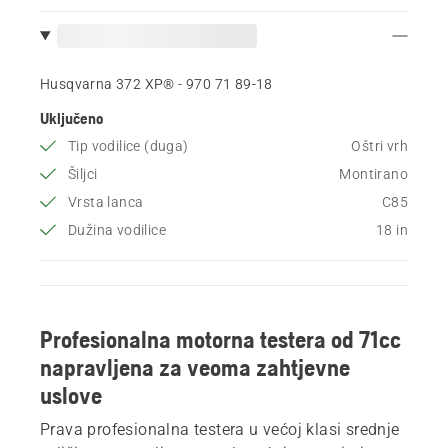
Husqvarna 372 XP® - 970 71 89‑18
Uključeno
Tip vodilice (duga)
Oštri vrh
Šiljci
Montirano
Vrsta lanca
C85
Dužina vodilice
18 in
Profesionalna motorna testera od 71cc
napravljena za veoma zahtjevne
uslove
Prava profesionalna testera u većoj klasi srednje