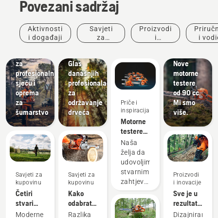
Povezani sadržaj
Priče i
inspiracija
Aktivnosti
Savjeti
Proizvodi
Priručn
Husqvarna
Rješenja
i događaji
za
i
i vodi
Potrošni
razgovori
Proizvodi
kupovinu
inovacije
materijal
o drveću:
i inovacije
za
Glas
Nove
profesionalnu
današnjih
motorne
sječu i
profesionalaca
testere
oprema
za
od 90 cc.
za
održavanje
Mi smo
Priče i
inspiracija
šumarstvo
drveća
više.
Motorne
testere
Husqvarna
Naša
- pokreću
želja da
naši
udovoljimo
korisnici
stvarnim
Savjeti za
Savjeti za
Proizvodi
od 1959.
zahtjevima
kupovinu
kupovinu
i inovacije
šumarskih
Četiri
Kako
Sve je u
stručnjaka
stvari
odabrati
rezultatu:
potaknula
koje
najbolju
Predstavljam
Moderne
Razlika
Dizajniran