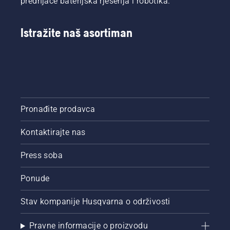
prednjače baterijska rješenja i robotika.
uložiti u
Husqvarna
testere s
Istražite naš asortiman
jedinstvenom
kočnicom
lanca
TrioBrake.
Pokazalo
se da je
to
Pronađite prodavca
isplativo
ulaganje.
Korisnik
Kontaktirajte nas
motorne
testere
Press soba
Bill
Raleigh i
Ponude
njegove
kolege
Stav kompanije Husqvarna o održivosti
sada
rade
pametnije
Pravne informacije o proizvodu