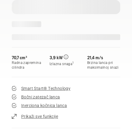
70,7 cm³
3,9 kW
21,4 m/s
Radna zapremina
Brzina lanca pri
1
Izlazna snaga
cilindra
maksimalnoj snazi
Smart Start® Technology
Bočni zatezač lanca
Inerciona kočnica lanca
Prikaži sve funkcije