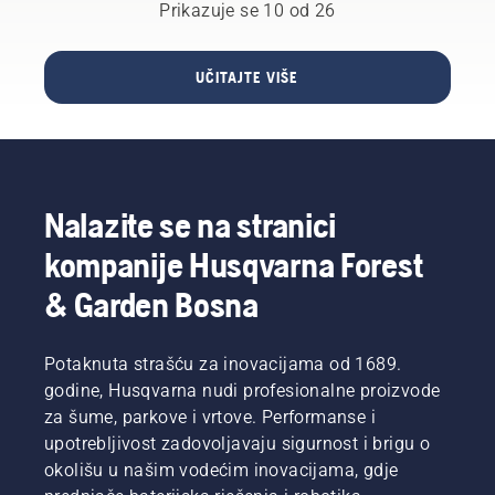
koridora
da
Prikazuje se 10 od 26
testera.
dalekovoda.
odaberete
U ovom
To je
pravu
vodiču
težak
veličinu i
UČITAJTE VIŠE
smo
posao
vrstu
sastavili
koji u
motorne
nekoliko
svakom
testere.
savjeta
trenutku
kako da
zahtjeva
pripremite
visoku
Nalazite se na stranici
testeru
preciznost.
za rad.
Gerry
kompanije Husqvarna Forest
Breton,
direktor
& Garden Bosna
sigurnosti
u
kompaniji
Potaknuta strašću za inovacijama od 1689.
Lucas
godine, Husqvarna nudi profesionalne proizvode
Tree
za šume, parkove i vrtove. Performanse i
Experts,
upotrebljivost zadovoljavaju sigurnost i brigu o
u ranoj
fazi je
okolišu u našim vodećim inovacijama, gdje
odlučio