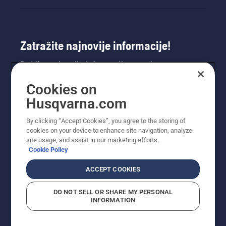
– koriste
bolje
radne
tehnike i
Zatražite najnovije informacije!
rade
sigurnije
Dobijte najnovije informacije o novim
i
ergonomičnije.
proizvodima, posebnim ponudama i još mnogo
Cookies on
toga. Ovdje se registrirajte za naš bilten.
Husqvarna.com
REGISTRACIJA ZA BILTEN
By clicking “Accept Cookies”, you agree to the storing of
cookies on your device to enhance site navigation, analyze
site usage, and assist in our marketing efforts.
Cookie Policy
ACCEPT COOKIES
DO NOT SELL OR SHARE MY PERSONAL
INFORMATION
© Husqvarna AB (publ). Sva prava zadržana. Prikazane