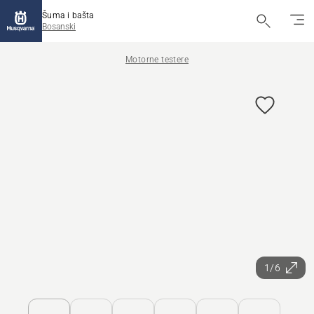
Šuma i bašta
Bosanski
Motorne testere
1/6