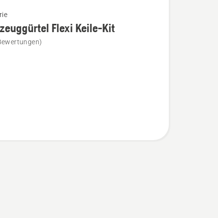
rie
euggürtel Flexi Keile-Kit
Bewertungen)
ggürtel
n