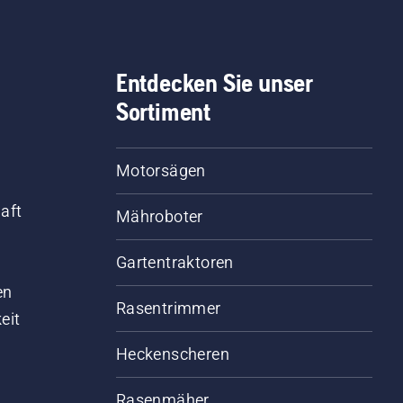
Entdecken Sie unser
Sortiment
Motorsägen
aft
Mähroboter
Gartentraktoren
d
en
Rasentrimmer
eit
Heckenscheren
Rasenmäher