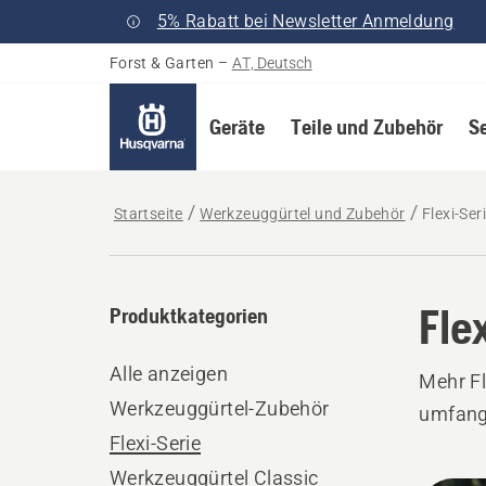
5% Rabatt bei Newsletter Anmeldung
Forst & Garten
–
AT, Deutsch
Geräte
Teile und Zubehör
S
Startseite
Werkzeuggürtel und Zubehör
Flexi-Ser
Fle
Produktkategorien
Alle anzeigen
Mehr Fl
Werkzeuggürtel-Zubehör
umfangr
Flexi-Serie
Werkzeuggürtel Classic