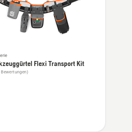
Serie
zeuggürtel Flexi Transport Kit
e Bewertungen)
uggürtel
ort
en