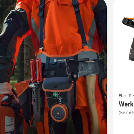
kte
Mehr
Flexi-Se
Details
Werk
zu
(Keine 
Werkzeu
Kit