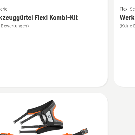
Mehr
Serie
Flexi-Se
Details
zeuggürtel Flexi Kombi-Kit
Werkz
zu
e Bewertungen)
(Keine 
uggürtel
Werkzeu
Flexi
Keile-
Kit
en
anzeige