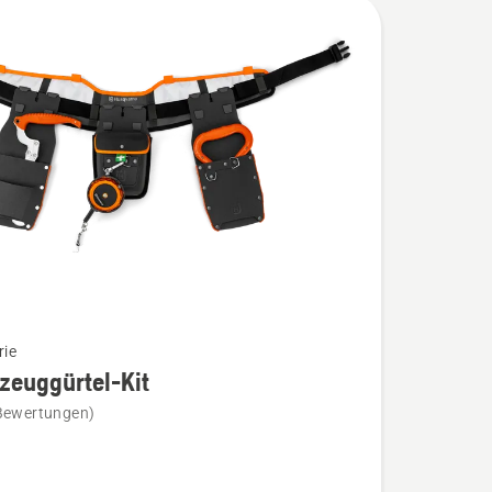
rie
zeuggürtel-Kit
Bewertungen)
ggürtel-