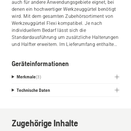
auch für andere Anwendungsgebiete eignet, bei
denen ein hochwertiger Werkzeuggürtel benötigt
wird. Mit dem gesamten Zubehörsortiment von
Werkzeuggürtel Flexi kompatibel. Je nach
individuellem Bedarf lässt sich die
Standardausführung um zusätzliche Halterungen
und Halfter erweitern. Im Lieferumfang enthalten:
Werkzeuggürtel, Kombihalfter,
Hebe-/Wendehaken, Handpackzange 20cm und
Geräteinformationen
Forstmaßband 15m. Die Schnellverschluss-
Gürtelschnalle erleichtert das An- und Ausziehen
Merkmale
(
3
)
des Gürtels und das individuelle Einstellen der
Gürtelgröße.
Technische Daten
Zugehörige Inhalte