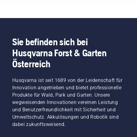
Landes
ausgewählt,
die mit
ihrem
Fachwissen
ausgezeichnete
Botschafter
Sie befinden sich bei
unserer
Husqvarna Forst & Garten
Marke
sind: Sie
Österreich
alle sind
Mitglieder
in
Husqvarna ist seit 1689 von der Leidenschaft für
unserem
H-Team.
Innovation angetrieben und bietet professionelle
Sie sind
Produkte für Wald, Park und Garten. Unsere
aber
wegweisenden Innovationen vereinen Leistung
auch
und Benutzerfreundlichkeit mit Sicherheit und
unsere
Umweltschutz. Akkulösungen und Robotik sind
anspruchsvollsten
Kunden.
dabei zukunftsweisend.