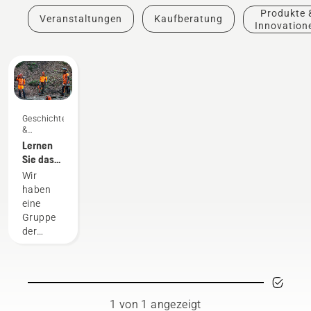
Produkte 
Veranstaltungen
Kaufberatung
Innovation
Geschichten
&
Inspiration
Lernen
Sie das
Husqvarna
Wir
H-Team
haben
kennen –
eine
unsere
Gruppe
anspruchsvollsten
der
Benutzer
besten
Forstarbeiter
und
Landschaftsgärtner
ihres
1 von 1 angezeigt