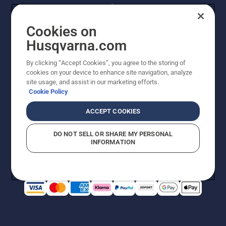
Cookies on
Husqvarna.com
By clicking “Accept Cookies”, you agree to the storing of
© Husqvarna AB (publ). Alle Rechte vorbehalten.
cookies on your device to enhance site navigation, analyze
Preisänderungen, Irrtümer, Text- und Satzfehler sind
site usage, and assist in our marketing efforts.
vorbehalten. Bei den Preisangaben handelt es sich um
Cookie Policy
unverbindliche Preisempfehlungen in Euro inkl. der
gesetzlichen Mehrwertsteuer. Alle Preise sind
ACCEPT COOKIES
unverbindliche Preisempfehlungen (inkl. MwSt), es sei
denn sie sind für den direkten Kauf verfügbar.
DO NOT SELL OR SHARE MY PERSONAL
Cookie-Richtlinie
Nutzungsbedingungen
AGBs
INFORMATION
Datenschutzerklärung
Impressum
Vermutete Verstöße melden