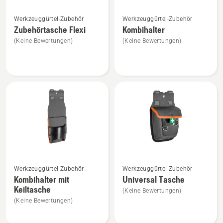
Mehr
Mehr
Werkzeuggürtel-Zubehör
Werkzeuggürtel-Zubehör
Details
Details
Zubehörtasche Flexi
Kombihalter
zu
zu
(Keine Bewertungen)
(Keine Bewertungen)
Zubehörtasche
Kombihalter
Flexi
anzeigen
anzeigen
Mehr
Mehr
Werkzeuggürtel-Zubehör
Werkzeuggürtel-Zubehör
Details
Details
Kombihalter mit
Universal Tasche
zu
zu
Keiltasche
(Keine Bewertungen)
Kombihalter
Universal
(Keine Bewertungen)
mit
Tasche
Keiltasche
anzeigen