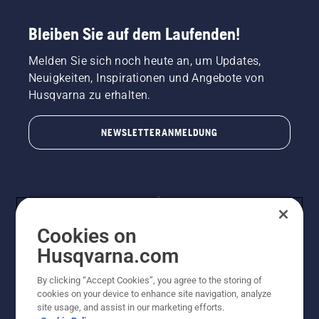
Bleiben Sie auf dem Laufenden!
Melden Sie sich noch heute an, um Updates,
Neuigkeiten, Inspirationen und Angebote von
Husqvarna zu erhalten.
NEWSLETTERANMELDUNG
Cookies on
Husqvarna.com
By clicking “Accept Cookies”, you agree to the storing of
© Husqvarna AB (publ). Alle Rechte vorbehalten.
cookies on your device to enhance site navigation, analyze
Preisänderungen, Irrtümer, Text- und Satzfehler sind
site usage, and assist in our marketing efforts.
vorbehalten. Bei den Preisangaben handelt es sich um