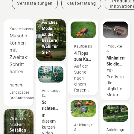
Produkte 
Veranstaltungen
Kaufberatung
Benzin-
Innovation
Rasenmähern
–
welches
Modell
Kundenaussagen
ist die
Maschinen
bessere
können
Wahl für
Kaufberatung
Produkte
mit
&
Sie?
4 Tipps
Innovationen
Zweitaktgeräten
Minimieren
zum Kauf
Sie die
Schritt
eines
Auf der
Wartung
Rasenmähers
Für
halten
Suche
mit
Profis ist
nach
und
Akkugeräten
die
einem
übertreffen
Nurture
tägliche
Rasenmäher?
Anleitungen
sie
Landscapes
Motorwartun
&
Über
Großbritannien
sogar
Leitfäden
äußerst
So
folgende
zeitaufwändi
in
richten
Dinge
und
Sie den
sollten
vielen
In
Chainsaw
kann
Akku-
Sie sich
diesem
Bereichen.
Academy
Ihre
Anleitungen
Rucksack
vor dem
kurzen
Wir
So fällen
&
Anleitungen
Arbeit
richtig
Kauf
Video