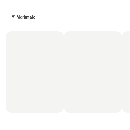
der beiden integrierten Hebegriffe lässt er sich
außerdem leicht verstauen und transportieren.
Kompatibel mit dem 36-V-Akkusystem von
Merkmale
Husqvarna.