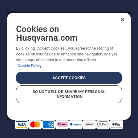
Cookies on
Husqvarna.com
By clicking “Accept Cookies”, you agree to the storing of
© Husqvarna AB (publ). Alle Rechte vorbehalten.
cookies on your device to enhance site navigation, analyze
Preisänderungen, Irrtümer, Text- und Satzfehler sind
site usage, and assist in our marketing efforts.
vorbehalten. Bei den Preisangaben handelt es sich um
Cookie Policy
unverbindliche Preisempfehlungen in Euro inkl. der
gesetzlichen Mehrwertsteuer. Alle Preise sind
ACCEPT COOKIES
unverbindliche Preisempfehlungen (inkl. MwSt), es sei
denn sie sind für den direkten Kauf verfügbar.
DO NOT SELL OR SHARE MY PERSONAL
Cookie-Richtlinie
Nutzungsbedingungen
AGBs
INFORMATION
Datenschutzerklärung
Impressum
Vermutete Verstöße melden