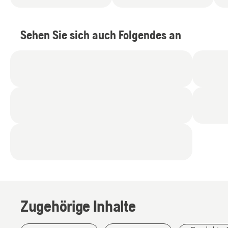
Sehen Sie sich auch Folgendes an
Elektro-
Rasenmäher
Zugehörige Inhalte
im
Vergleich
zu