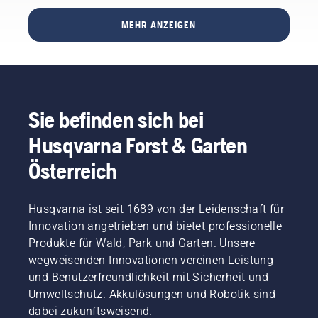
Rasen
Sie
schmutzigen
sorgt für
perfekt
daran,
Bedingungen
einen
MEHR ANZEIGEN
mit
dass die
müssen
bequemeren
Wasser
Klingen
Sie das
Sitz und
versorgen.
scharf
Öl ggf.
beugt
sind.
öfter
Müdigkeit
Schützen
wechseln.
vor,
Sie
Es gibt
sodass
Sie befinden sich bei
daher
zwei
Sie
Ihre
Möglichkeiten,
länger
Husqvarna Forst & Garten
Hände
das Öl
und
mit
abzulassen.
ohne
Österreich
Handschuhen
Beide
Pausen
und/oder
Methoden
arbeiten
umwickeln
werden
können.
Husqvarna ist seit 1689 von der Leidenschaft für
Sie die
in
Innovation angetrieben und bietet professionelle
Klingen
diesem
Produkte für Wald, Park und Garten. Unsere
mit
Video
wegweisenden Innovationen vereinen Leistung
einem
gezeigt.
dicken
und Benutzerfreundlichkeit mit Sicherheit und
Tuch.
Umweltschutz. Akkulösungen und Robotik sind
dabei zukunftsweisend.