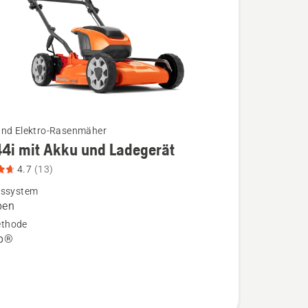
und Elektro-Rasenmäher
44i mit Akku und Ladegerät
4.7
(13)
bssystem
ben
thode
ip®
ät
,