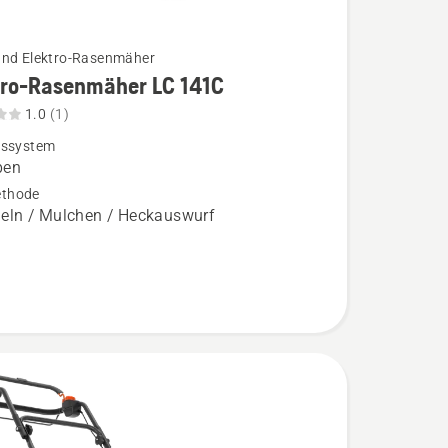
und Elektro-Rasenmäher
tro-Rasenmäher LC 141C
1.0
(1)
bssystem
ben
äher
thode
ln / Mulchen / Heckauswurf
,
bewertung