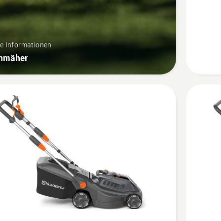
Rasenm
&
Rasentr
re Informationen
Bundle
nmäher
anzeige