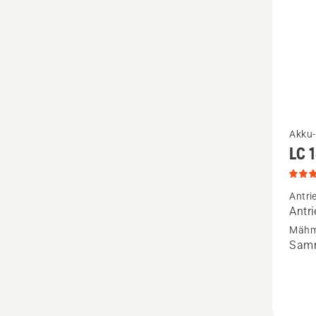
5
Mehr
Akku-
LC 
Details
zu
LC 142
Antri
Antr
anzeige
Mähm
Produk
Samm
5
von
5