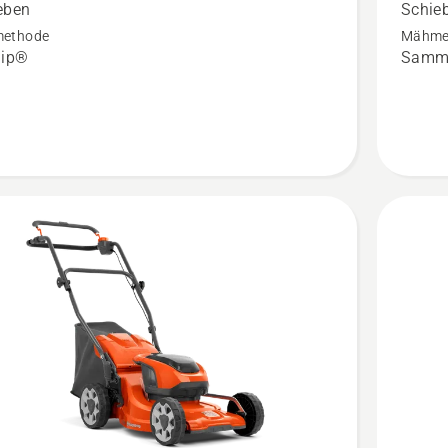
eben
Schie
n,
anzeigen
ethode
Mähme
tbewertung
Produkt
lip®
Samme
4
von
5