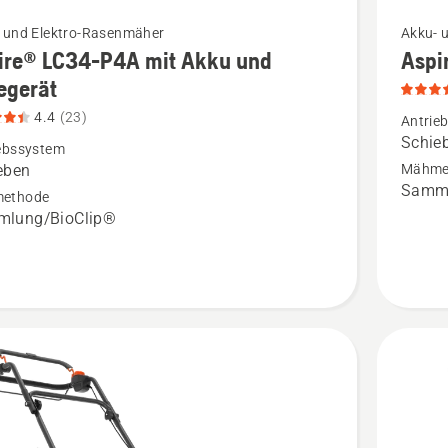
Mehr
 und Elektro-Rasenmäher
Akku- 
ire® LC34-P4A mit Akku und
Aspi
Details
egerät
zu
4.4
(23)
®
Aspire®
Antrie
Schie
LC34-
ebssystem
eben
Mähme
P4A
Samml
ethode
anzeigen
lung/BioClip®
Produkt
4.4
rät
von
n,
5
tbewertung