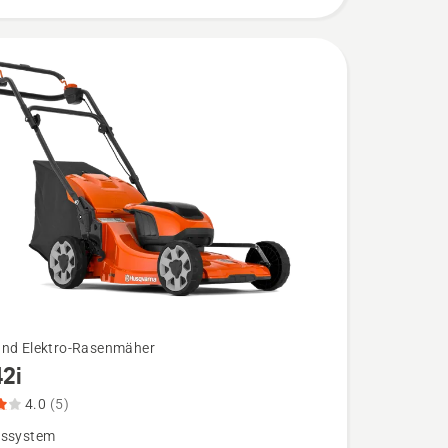
bewertung
und Elektro-Rasenmäher
42i
4.0
(5)
bssystem