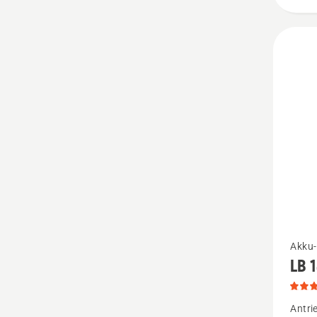
Mehr
Akku-
LB 
Details
zu
LB 144
Antri