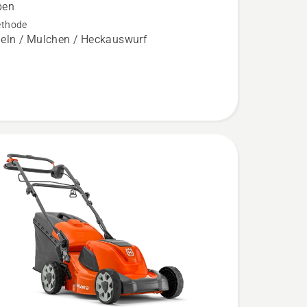
ben
,
thode
bewertung
ln / Mulchen / Heckauswurf