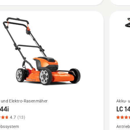
Produkt
4.7
von
5
Mehr
 und Elektro-Rasenmäher
Akku- 
144i
LC 1
Details
zu
4.7
(13)
i
LC 142i
ebssystem
Antrie