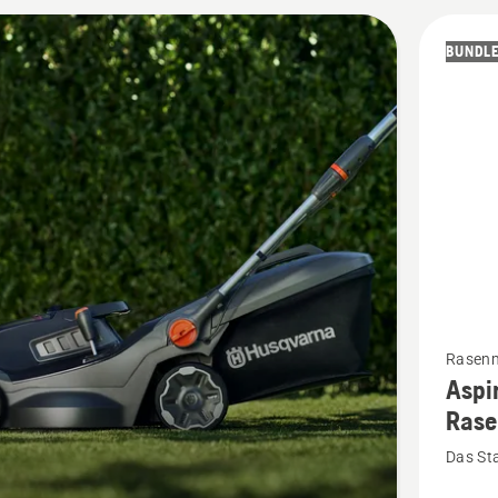
tützung.
BUNDL
kte
Mehr
Rasen
Aspi
Details
Rase
zu
Aspire
Das Sta
Akku