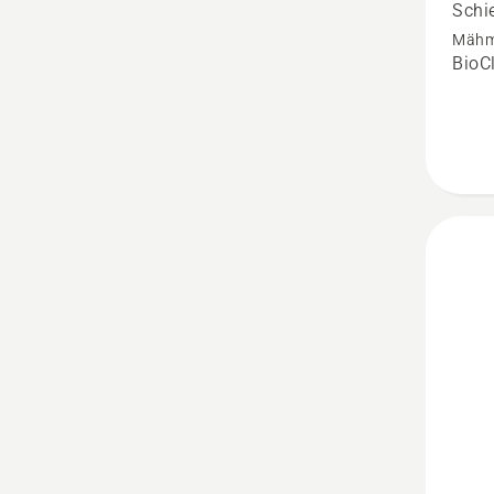
Schi
anzeige
Mähm
Produk
BioC
4.7
von
5