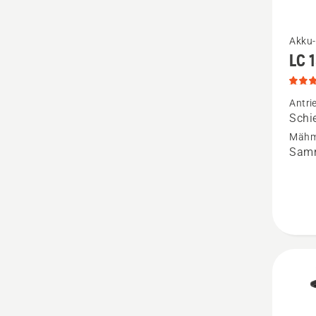
Mehr
Akku-
LC 
Details
zu
LC 137
Antri
Schi
anzeige
Mähm
Produk
Samm
5
von
5