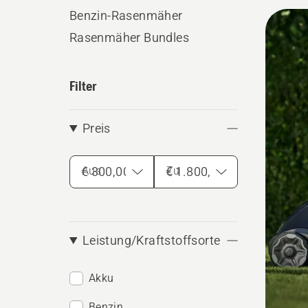
Unters
Benzin-Rasenmäher
Alle
Rasenmäher Bundles
Produ
Filter
Preis
Aus
Zu
Leistung/Kraftstoffsorte
Akku
Benzin