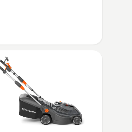
äher
immer
n