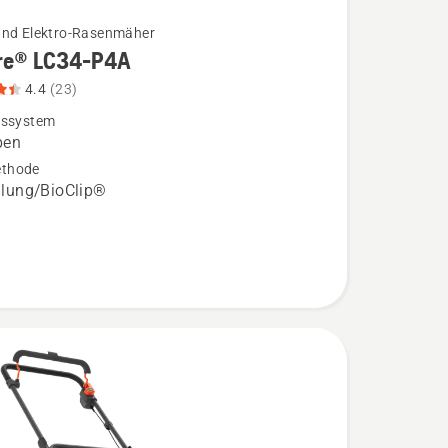
und Elektro-Rasenmäher
re® LC34-P4A
4.4
(23)
bssystem
ben
thode
ung/BioClip®
,
bewertung