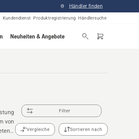
Händler finden
Kundendienst
Produktregistrierung
Händlersuche
en
Neuheiten & Angebote
Filter
istung
um von
Vergleiche
Sortieren nach
eten