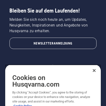
Bleiben Sie auf dem Laufenden!
Melden Sie sich noch heute an, um Updates,
Neuigkeiten, Inspirationen und Angebote von
Husqvarna zu erhalten.
NEWSLETTERANMELDUNG
Cookies on
Husqvarna.com
By clicking “Accept Cookies”, you agree to the storing of
© Husqvarna AB (publ). Alle Rechte vorbehalten.
cookies on your device to enhance site navigation, analyze
Preisänderungen, Irrtümer, Text- und Satzfehler sind
site usage, and assist in our marketing efforts.
vorbehalten. Bei den Preisangaben handelt es sich um
Cookie Policy