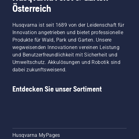
passende
Pausen
Österreich
Lösungen
arbeiten
für jede
können.
Aufgabe
Husqvarna ist seit 1689 von der Leidenschaft für
im
Innovation angetrieben und bietet professionelle
Garten.
Produkte für Wald, Park und Garten. Unsere
Damit
wegweisenden Innovationen vereinen Leistung
steht
dem
und Benutzerfreundlichkeit mit Sicherheit und
fleißigen
Umweltschutz. Akkulösungen und Robotik sind
Hobby-
dabei zukunftsweisend.
Gärtner
bei
seiner
Entdecken Sie unser Sortiment
Arbeit im
heimischen
Grün
nichts
mehr im
Weg.
Husqvarna MyPages