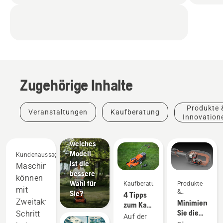
Elektro-
Rasenmäher
Zugehörige Inhalte
im
Vergleich
zu
Produkte 
Veranstaltungen
Kaufberatung
Benzin-
Innovation
Rasenmähern
–
welches
Modell
Kundenaussagen
ist die
Maschinen
bessere
können
Wahl für
Kaufberatung
Produkte
mit
&
Sie?
4 Tipps
Innovationen
Zweitaktgeräten
Minimieren
zum Kauf
Sie die
Schritt
eines
Auf der
Wartung