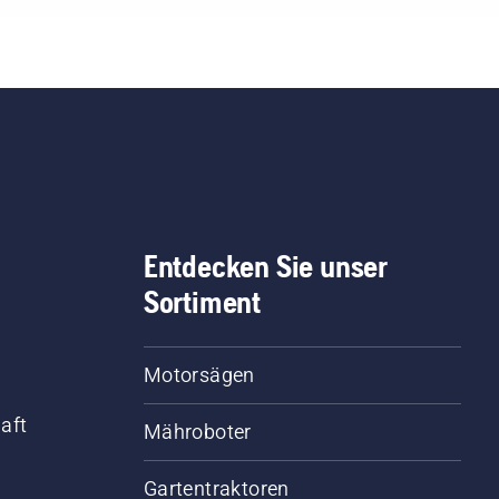
zen Video, um zu
ahren, wie Sie überprüfen
nen, ob das
tenschmiersystem
rekt funktioniert. Prüfen
 zuerst den Ölstand.
rten Sie Ihre Motorsäge
 stellen Sie sicher, dass
 Kettenbremse
geschaltet ist. Erhöhen
Entdecken Sie unser
 die Drehzahl des
Sortiment
orsägenmotors ein paar
timeter vom Stamm
es Baumes entfernt. Öl
Motorsägen
Stamm zeigt an, dass
 Schmiersystem
aft
Mähroboter
tioniert.
Gartentraktoren
d