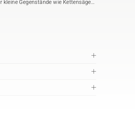
r kleine Gegenstände wie Kettensägen
chdüse für größere Gegenstände wie
qvarna Active Clean Spray enthält ein
s phosphatfrei und biologisch