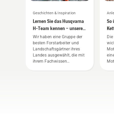
Geschichten & Inspiration
Anle
Lernen Sie das Husqvarna
So 
H-Team kennen – unsere
Ket
anspruchsvollsten
Mot
Wir haben eine Gruppe der
Die
Benutzer
besten Forstarbeiter und
wic
Landschaftsgärtner ihres
Mot
Landes ausgewählt, die mit
ein
ihrem Fachwissen
Mot
ausgezeichnete Botschafter
zu 
unserer Marke sind: Sie alle
sic
sind Mitglieder in unserem
sic
H-Team. Sie sind aber auch
Sch
unsere anspruchsvollsten
ver
Kunden.
von
Bef
Anw