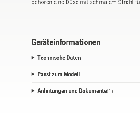
gehören eine Düse mit schmalem Strahl fü
und Heckenscheren sowie eine breite Dus
Mähdecks, Rider und Gartentraktoren. Hus
speziell entwickeltes Reinigungsmittel, da
abbaubar ist.
Geräteinformationen
Technische Daten
Passt zum Modell
Anleitungen und Dokumente
(
1
)