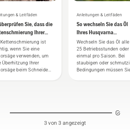
itungen & Leitfäden
Anleitungen & Leitfäden
überprüfen Sie, dass die
So wechseln Sie das Öl
tenschmierung Ihrer
Ihres Husqvarna
orsäge funktioniert
Rasenmähers
 Kettenschmierung ist
Wechseln Sie das Öl alle
htig, wenn Sie eine
25 Betriebsstunden oder
orsäge verwenden, um
einmal pro Saison. Bei
e Überhitzung Ihrer
staubigen oder schmutz
orsäge beim Schneiden
Bedingungen müssen Si
verhindern und
das Öl ggf. öfter wechsel
herzustellen, dass sie
Es gibt zwei Möglichkeit
h reibungsfrei um die
das Öl abzulassen. Beid
iene bewegt. Dies
Methoden werden in die
längert die Lebensdauer
Video gezeigt.
 Schiene und Kette.
olgen Sie die
3 von 3 angezeigt
eisungen in diesem