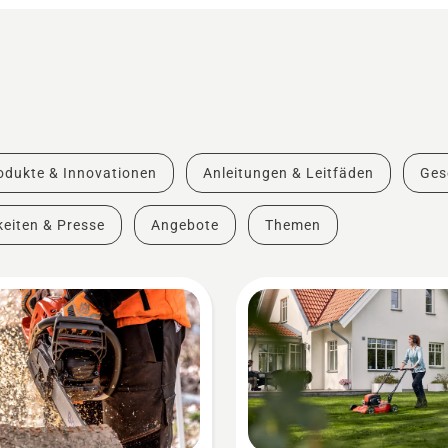
odukte & Innovationen
Anleitungen & Leitfäden
Ges
eiten & Presse
Angebote
Themen