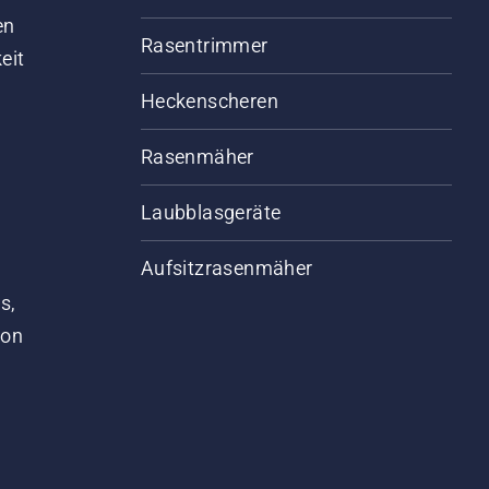
en
Rasentrimmer
eit
Heckenscheren
Rasenmäher
Laubblasgeräte
Aufsitzrasenmäher
s,
von