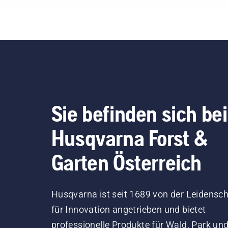
kur
erf
kön
Ket
kor
Sie
Sta
und
die
Sie befinden sich bei
aus
Sie
Husqvarna Forst &
Mot
Zen
Garten Österreich
ein
am 
das
Husqvarna ist seit 1689 von der Leidensch
funk
für Innovation angetrieben und bietet
professionelle Produkte für Wald, Park un