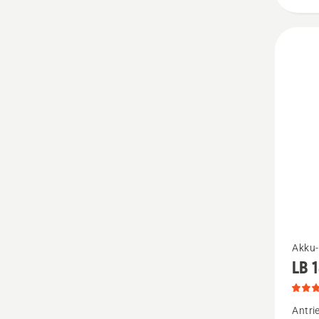
Mehr
Akku-
LB 
Details
zu
LB 144
Antri