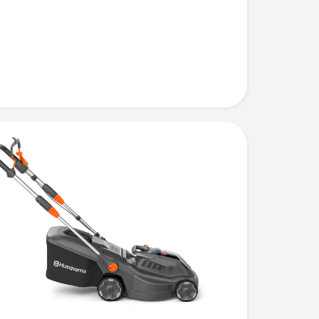
äher
immer
n