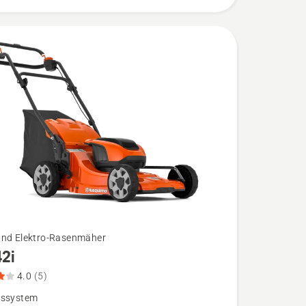
bewertung
und Elektro-Rasenmäher
42i
4.0
(5)
bssystem