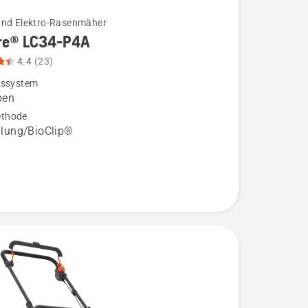
und Elektro-Rasenmäher
re® LC34-P4A
4.4
(23)
bssystem
ben
thode
ung/BioClip®
,
bewertung