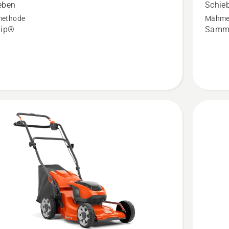
eben
Schie
n,
anzeigen
ethode
Mähme
tbewertung
Produkt
lip®
Samme
4
von
5