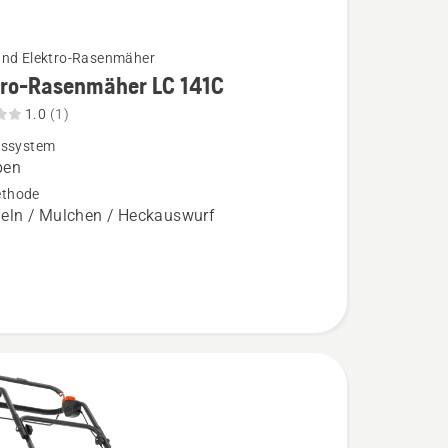
und Elektro-Rasenmäher
tro-Rasenmäher LC 141C
1.0
(1)
bssystem
ben
äher
thode
ln / Mulchen / Heckauswurf
,
bewertung