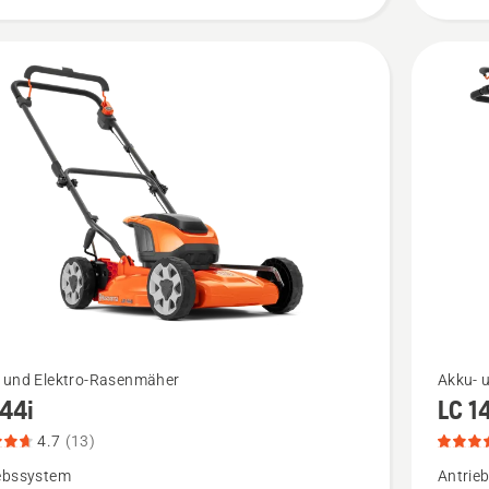
Produkt
4.7
von
5
Mehr
 und Elektro-Rasenmäher
Akku- 
144i
LC 1
Details
zu
4.7
(13)
i
LC 142i
ebssystem
Antrie