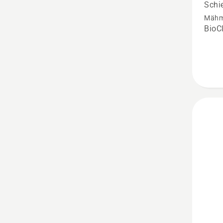
Schi
anzeige
Mähm
Produk
BioC
4.7
von
5