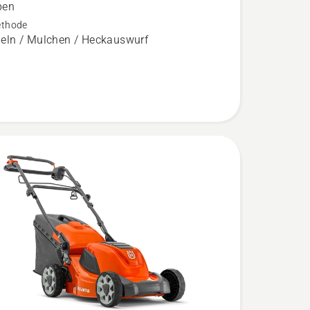
ben
,
thode
bewertung
ln / Mulchen / Heckauswurf