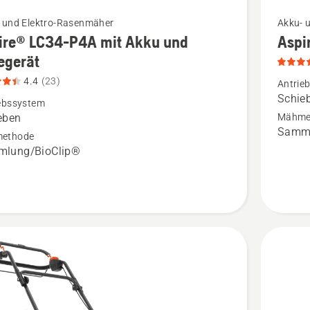
Mehr
 und Elektro-Rasenmäher
Akku- 
ire® LC34-P4A mit Akku und
Aspi
Details
egerät
zu
4.4
(23)
®
Aspire®
Antrie
Schie
LC34-
ebssystem
eben
Mähme
P4A
Samml
ethode
anzeigen
lung/BioClip®
Produkt
4.4
rät
von
n,
5
tbewertung