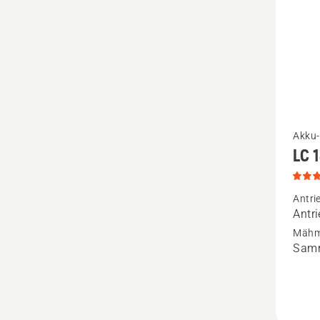
5
Mehr
Akku-
LC 
Details
zu
LC 142
Antri
Antr
anzeige
Mähm
Produk
Samm
5
von
5