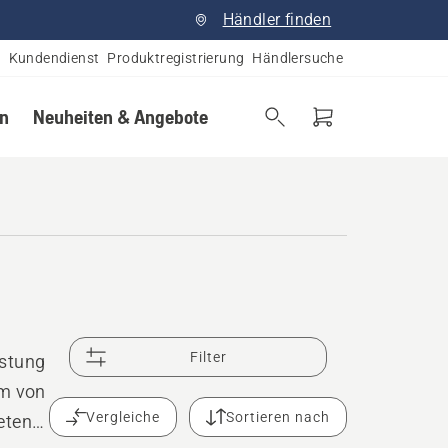
Händler finden
Kundendienst
Produktregistrierung
Händlersuche
en
Neuheiten & Angebote
Filter
istung
um von
Vergleiche
Sortieren nach
eten