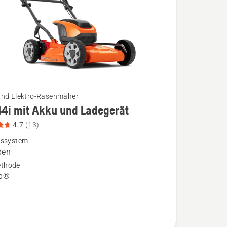
und Elektro-Rasenmäher
44i mit Akku und Ladegerät
4.7
(13)
bssystem
ben
thode
ip®
ät
,