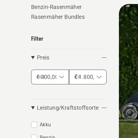
Unters
Benzin-Rasenmäher
Alle
Rasenmäher Bundles
Produ
Filter
Preis
Aus
Zu
Leistung/Kraftstoffsorte
Akku
Benzin