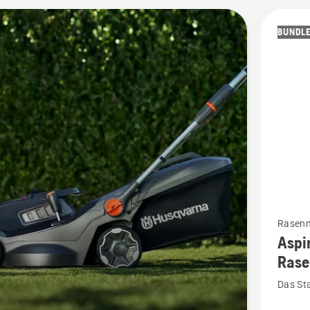
tützung.
BUNDL
kte
Mehr
Rasen
Aspi
Details
Rase
zu
Aspire
Das Sta
Akku