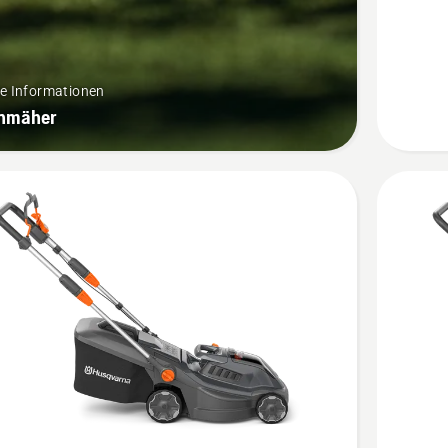
Rasenm
&
Rasentr
re Informationen
Bundle
nmäher
anzeige