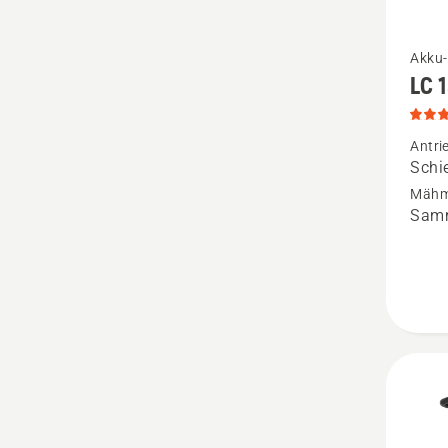
Mehr
Akku-
LC 
Details
zu
LC 137
Antri
Schi
anzeige
Mähm
Produk
Samm
5
von
5