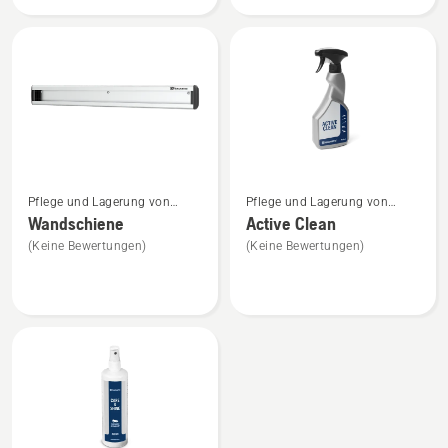
anzeigen,
anzeigen
Produktbewertung
4.1
von
5
Mehr
Mehr
Pflege und Lagerung von
Pflege und Lagerung von
Details
Details
Mährobotern
Mährobotern
Wandschiene
Active Clean
zu
zu
(Keine Bewertungen)
(Keine Bewertungen)
Wandschiene
Active
anzeigen
Clean
anzeigen