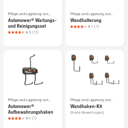
Mehr
Mehr
Pflege und Lagerung von
Pflege und Lagerung von
Details
Details
Mährobotern
Mährobotern
Automower® Wartungs-
Wandhalterung
zu
zu
und Reinigungsset
4.1
(7)
Automower®
Wandhalterung
4.3
(12)
Wartungs-
anzeigen,
und
Produktbewertung
Reinigungsset
4.1
anzeigen,
von
Produktbewertung
5
4.3
von
5
Mehr
Mehr
Pflege und Lagerung von
Pflege und Lagerung von
Details
Details
Mährobotern
Mährobotern
Automower®
Wandhaken-Kit
zu
zu
Aufbewahrungshaken
(Keine Bewertungen)
Automower®
Wandhaken-
4.1
(7)
Aufbewahrungshaken
Kit