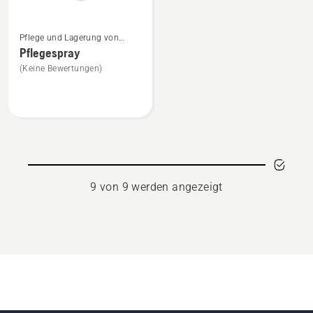
Mehr
Pflege und Lagerung von
Details
Mährobotern
Pflegespray
zu
(Keine Bewertungen)
Pflegespray
anzeigen
9 von 9 werden angezeigt