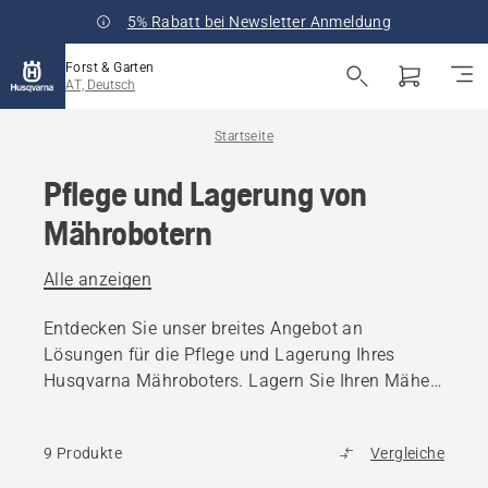
5% Rabatt bei Newsletter Anmeldung
Forst & Garten
AT, Deutsch
Startseite
Pflege und Lagerung von
Mährobotern
Alle anzeigen
Entdecken Sie unser breites Angebot an
Lösungen für die Pflege und Lagerung Ihres
Husqvarna Mähroboters. Lagern Sie Ihren Mäher
clever und halten Sie ihn für die nächste Saison
in gutem Zustand.
9 Produkte
Vergleiche