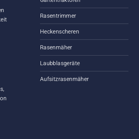
d
en
Rasentrimmer
eit
Heckenscheren
Rasenmäher
Laubblasgeräte
Aufsitzrasenmäher
s,
von