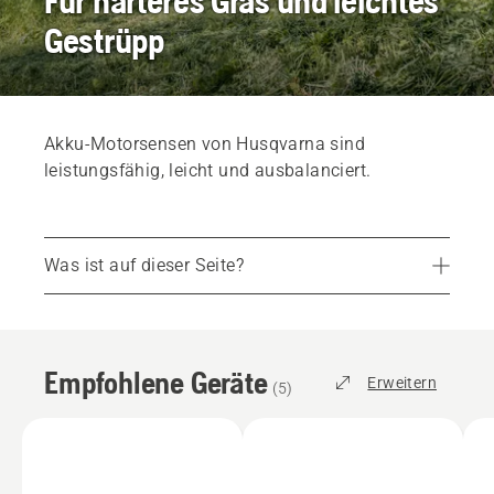
Für härteres Gras und leichtes
Gestrüpp
Akku-Motorsensen von Husqvarna sind
leistungsfähig, leicht und ausbalanciert.
Was ist auf dieser Seite?
Empfohlene Geräte
Services
Empfohlene Geräte
Ersatzteile und Zubehör
Erweitern
(
5
)
Einen Händler vor Ort finden