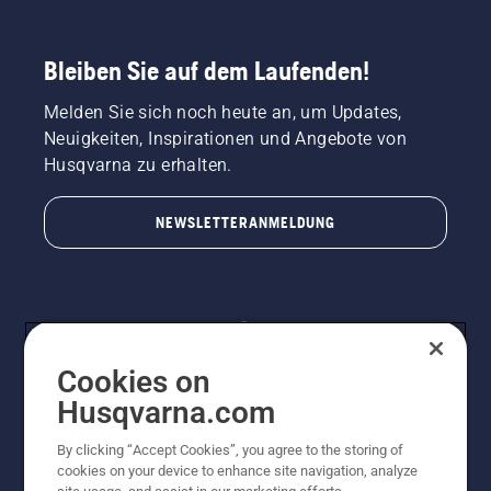
Bleiben Sie auf dem Laufenden!
Melden Sie sich noch heute an, um Updates,
Neuigkeiten, Inspirationen und Angebote von
Husqvarna zu erhalten.
NEWSLETTERANMELDUNG
Cookies on
Husqvarna.com
By clicking “Accept Cookies”, you agree to the storing of
© Husqvarna AB (publ). Alle Rechte vorbehalten.
cookies on your device to enhance site navigation, analyze
Preisänderungen, Irrtümer, Text- und Satzfehler sind