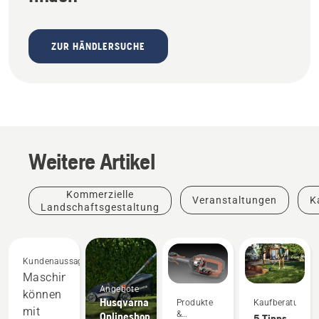
ZUR HÄNDLERSUCHE
Weitere Artikel
Kommerzielle
Veranstaltungen
K
Landschaftsgestaltung
Kundenaussagen
Maschinen
Angebote
können
Husqvarna
Produkte
Kaufberatung
mit
&
Onlineshop
5 Tipps