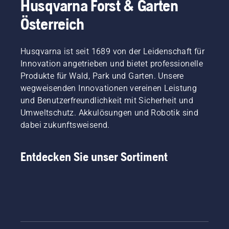
Husqvarna Forst & Garten
wird. Ein
Sie den
korrekt
Wechsel
Österreich
sitzender
auf einer
Akku-
Bank
Rucksack
durch.
Husqvarna ist seit 1689 von der Leidenschaft für
sorgt für
So
Innovation angetrieben und bietet professionelle
einen
gehen
Produkte für Wald, Park und Garten. Unsere
bequemeren
auch
Sitz und
wegweisenden Innovationen vereinen Leistung
keine
beugt
Schrauben
und Benutzerfreundlichkeit mit Sicherheit und
Müdigkeit
im Gras
Umweltschutz. Akkulösungen und Robotik sind
vor,
verloren.
dabei zukunftsweisend.
sodass
Sie
länger
Entdecken Sie unser Sortiment
und
ohne
Pausen
arbeiten
können.