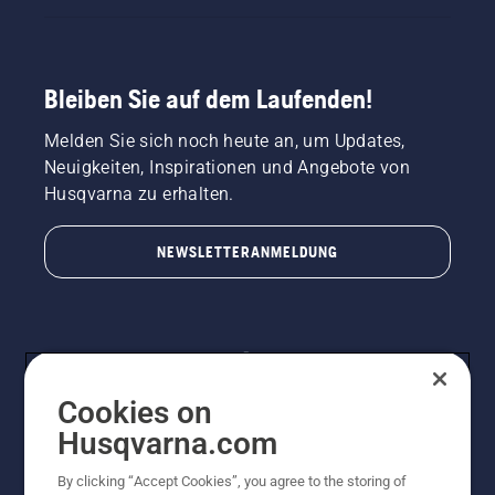
Bleiben Sie auf dem Laufenden!
Melden Sie sich noch heute an, um Updates,
Neuigkeiten, Inspirationen und Angebote von
Husqvarna zu erhalten.
NEWSLETTERANMELDUNG
Cookies on
Husqvarna.com
By clicking “Accept Cookies”, you agree to the storing of
© Husqvarna AB (publ). Alle Rechte vorbehalten.