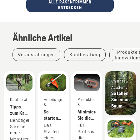
ALLE RASENTRIMMER
ENTDECKEN
Ähnliche Artikel
Produkte 
Veranstaltungen
Kaufberatung
Innovation
Chainsaw
Academy
So fällen
Sie einen
Kaufberatung
Anleitungen
Produkte
&
&
Baum
Tipps
Leitfäden
Innovationen
So
Minimieren
zum Kauf
starten
Sie die
einer
Benötigen
Sie einen
Wartung
Motorsense
Das
Für
Sie eine
Benzin-
mit
Starten
Profis ist
neue
Rasentrimmer
Akkugeräten
eines
die
Motorsense,