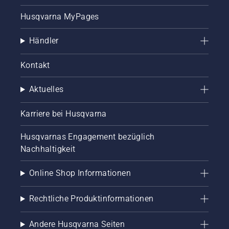
und
Husqvarna MyPages
weitere
Startversuche
machen,
Händler
bis der
Motor
Kontakt
anspringt.
Startvorgang
für die
Aktuelles
Motorsense.
Wenn Sie
Karriere bei Husqvarna
dieses
Verfahren
Husqvarnas Engagement bezüglich
befolgen,
Nachhaltigkeit
wird Ihre
Husqvarna
Motorsense
Online Shop Informationen
sehr
leicht zu
Rechtliche Produktinformationen
starten
sein.
Andere Husqvarna Seiten