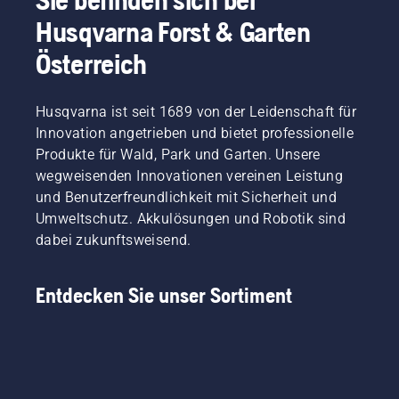
fünfmaliges
Sie
dem
Drücken
Husqvarna Forst & Garten
länger
Zünden
der
und
des
Pumpenblase
Österreich
ohne
Motors
vorbereiten,
Pausen
den
dann
arbeiten
Choke
den
Husqvarna ist seit 1689 von der Leidenschaft für
können.
deaktivieren
Choke
Innovation angetrieben und bietet professionelle
und das
aktivieren
Produkte für Wald, Park und Garten. Unsere
Startseil
und das
wegweisenden Innovationen vereinen Leistung
erneut
Startseil
ziehen,
ziehen,
und Benutzerfreundlichkeit mit Sicherheit und
bis der
bis der
Umweltschutz. Akkulösungen und Robotik sind
Motor
Motor
dabei zukunftsweisend.
startet.
zündet.
Erst
Den
anschließend
Choke
Entdecken Sie unser Sortiment
den
sofort
Motor
deaktivieren,
auf
sobald
Drehzahl
der
bringen.
Motor
zündet,