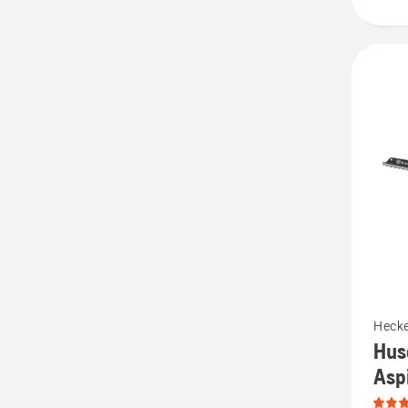
von
5
Mehr
Heck
Hus
Details
Asp
zu
Husqva