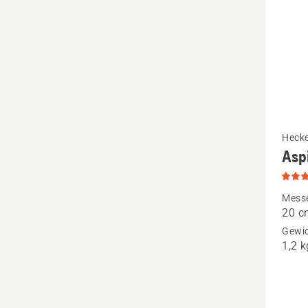
Mehr
Heck
Asp
Details
zu
Aspire
Mess
20 c
S20-
Gewic
P4A
1,2 k
anzeige
Produk
4.5