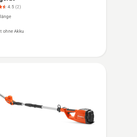
4.5
(2)
länge
t ohne Akku
stiel-
ät
,
bewertung