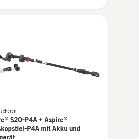
ät
,
bewertung
scheren
re® S20-P4A + Aspire®
skopstiel-P4A mit Akku und
gerät