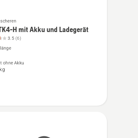
scheren
TK4-H mit Akku und Ladegerät
3.5
(6)
-
länge
t ohne Akku
 kg
ät
,
bewertung