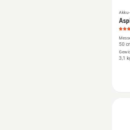
Mehr
Akku-
Asp
Details
zu
Aspire
Mess
50 c
H50-
Gewic
P4A
3,1 k
anzeige
Produk
4.5
von
5