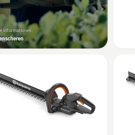
Akku-
Heckens
&
-
re Informationen
Rasentr
enscheren
Bundle
anzeige