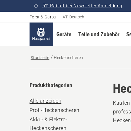
5% Rabatt bei Newsletter Anmeldung
Forst & Garten
–
AT, Deutsch
Geräte
Teile und Zubehör
S
Startseite
Heckenscheren
Hec
Produktkategorien
Alle anzeigen
Kaufen 
Profi-Heckenscheren
profess
Akku- & Elektro-
Hecken
Heckenscheren