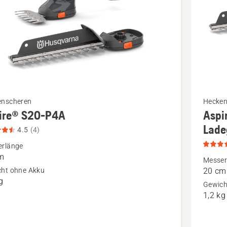
5
Mehr
enscheren
Hecken
ire® S20-P4A
Aspi
Details
Lade
zu
4.5
(4)
®
Aspire®
erlänge
m
S20-
Messer
ht ohne Akku
20 cm
P4A
g
Gewich
n,
mit
1,2 kg
tbewertung
Akku
und