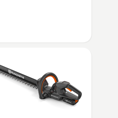
chere
immer
n