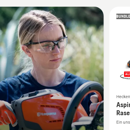
BUNDL
kte
Mehr
Hecken
Aspi
Details
Rase
zu
Aspire
Ein un