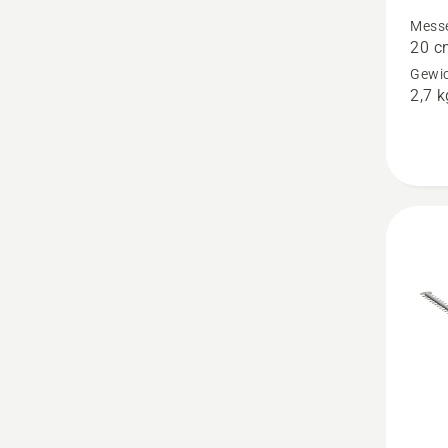
Aspire
Mess
20 c
S20-
Gewic
P4A
2,7 k
+
Aspire
Telesko
P4A
anzeige
Produk
4.5
von
5