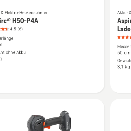
Mehr
 & Elektro-Heckenscheren
Akku- 
ire® H50-P4A
Aspi
Details
Lade
zu
4.5
(6)
®
Aspire®
erlänge
m
H50-
Messer
ht ohne Akku
50 cm
P4A
g
Gewich
n,
mit
3,1 kg
tbewertung
Akku
und
Ladeger
anzeigen
Produkt
4.5
von