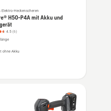
& Elektro-Heckenscheren
re® H50-P4A mit Akku und
gerät
4.5
(6)
länge
t ohne Akku
ät
,
bewertung