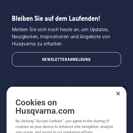
Bleiben Sie auf dem Laufenden!
Melden Sie sich noch heute an, um Updates,
Neuigkeiten, Inspirationen und Angebote von
Husqvarna zu erhalten.
NEWSLETTERANMELDUNG
Cookies on
Husqvarna.com
By clicking “Accept Cookies”, you agree to the storing of
© Husqvarna AB (publ). Alle Rechte vorbehalten.
cookies on your device to enhance site navigation, analyze
Preisänderungen, Irrtümer, Text- und Satzfehler sind
site usage, and assist in our marketing efforts.