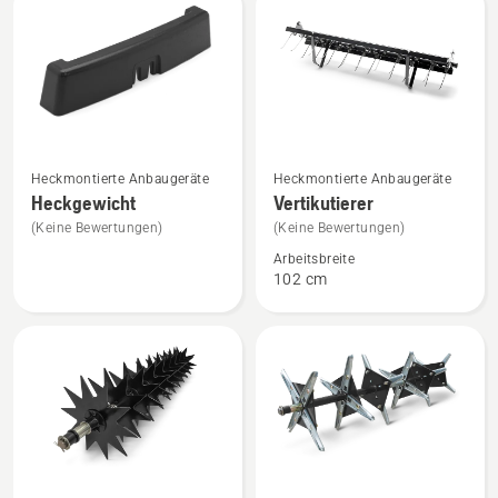
Produkte
Mehr
Mehr
Heckmontierte Anbaugeräte
Heckmontierte Anbaugeräte
Details
Details
Heckgewicht
Vertikutierer
zu
zu
(Keine Bewertungen)
(Keine Bewertungen)
Heckgewicht
Vertikutierer
Arbeitsbreite
anzeigen
anzeigen
102 cm