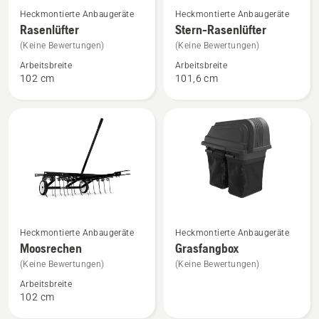
Mehr
Mehr
Heckmontierte Anbaugeräte
Heckmontierte Anbaugeräte
Details
Details
Rasenlüfter
Stern-Rasenlüfter
zu
zu
(Keine Bewertungen)
(Keine Bewertungen)
Rasenlüfter
Stern-
Arbeitsbreite
Arbeitsbreite
anzeigen
Rasenlüfter
102 cm
101,6 cm
anzeigen
Mehr
Mehr
Heckmontierte Anbaugeräte
Heckmontierte Anbaugeräte
Details
Details
Moosrechen
Grasfangbox
zu
zu
(Keine Bewertungen)
(Keine Bewertungen)
Moosrechen
Grasfangbox
Arbeitsbreite
anzeigen
anzeigen
102 cm