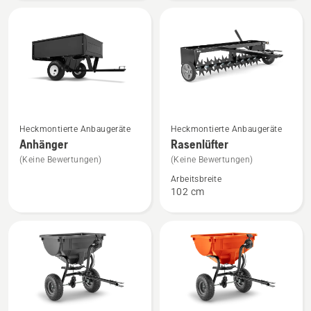
Mehr
Mehr
Heckmontierte Anbaugeräte
Heckmontierte Anbaugeräte
Details
Details
Anhänger
Rasenlüfter
zu
zu
(Keine Bewertungen)
(Keine Bewertungen)
Anhänger
Rasenlüfter
Arbeitsbreite
anzeigen
anzeigen
102 cm