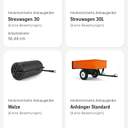
Mehr
Mehr
Heckmontierte Anbaugeräte
Heckmontierte Anbaugeräte
Details
Details
Streuwagen 30
Streuwagen 30L
zu
zu
(Keine Bewertungen)
(Keine Bewertungen)
Streuwagen
Streuwagen
Arbeitsbreite
30
30L
56,48 cm
anzeigen
anzeigen
Mehr
Mehr
Heckmontierte Anbaugeräte
Heckmontierte Anbaugeräte
Details
Details
Walze
Anhänger Standard
zu
zu
(Keine Bewertungen)
(Keine Bewertungen)
Walze
Anhänger
anzeigen
Standard