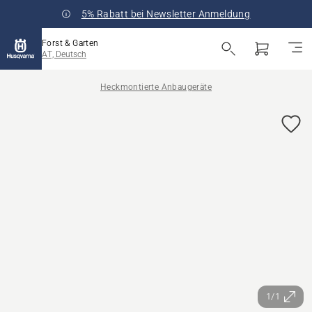
5% Rabatt bei Newsletter Anmeldung
Forst & Garten
AT, Deutsch
Heckmontierte Anbaugeräte
1/1