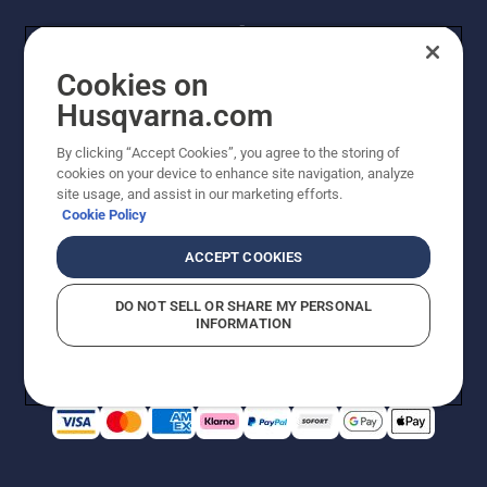
Cookies on
Husqvarna.com
By clicking “Accept Cookies”, you agree to the storing of
© Husqvarna AB (publ). Alle Rechte vorbehalten.
cookies on your device to enhance site navigation, analyze
Preisänderungen, Irrtümer, Text- und Satzfehler sind
site usage, and assist in our marketing efforts.
vorbehalten. Bei den Preisangaben handelt es sich um
Cookie Policy
unverbindliche Preisempfehlungen in Euro inkl. der
gesetzlichen Mehrwertsteuer. Alle Preise sind
ACCEPT COOKIES
unverbindliche Preisempfehlungen (inkl. MwSt), es sei
denn sie sind für den direkten Kauf verfügbar.
DO NOT SELL OR SHARE MY PERSONAL
Cookie-Richtlinie
Nutzungsbedingungen
AGBs
INFORMATION
Datenschutzerklärung
Impressum
Vermutete Verstöße melden