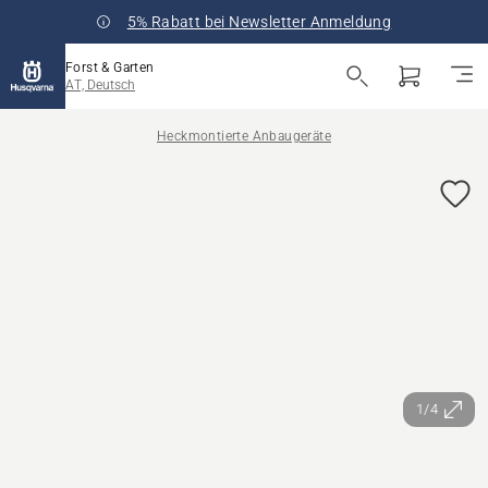
5% Rabatt bei Newsletter Anmeldung
Forst & Garten
AT, Deutsch
Heckmontierte Anbaugeräte
1/4