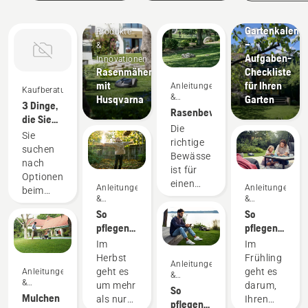
&
Leitfäden
Gartenkalend
Produkte
–
&
Aufgaben-
Innovationen
Rasenmähen
Checkliste
mit
für Ihren
Anleitungen
Kaufberatung
&
Husqvarna
Garten
3 Dinge,
Leitfäden
Rasenbewässerung
die Sie
Die
beim
Sie
richtige
Kauf
suchen
Bewässerung
eines
nach
ist für
Gartentraktors
Optionen
einen
beachten
Anleitungen
Anleitungen
beim
grünen
&
&
sollten
Kauf
Leitfäden
Leitfäden
und
So
So
eines
gesunden
pflegen
pflegen
neuen
Rasen
Sie Ihren
Sie Ihren
Im
Im
Traktors?
von
Herbstrasen
Frühlingsrase
Herbst
Frühling
Hier sind
Anleitungen
entscheidender
– Tipps
– Tipps
geht es
geht es
Anleitungen
einige
&
Bedeutung.
für einen
für einen
&
um mehr
darum,
Leitfäden
Tipps,
So
Im
Leitfäden
gesunden
Rasen in
Mulchen
als nur
Ihren
um
pflegen
Folgenden