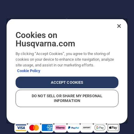
Cookies on
Husqvarna.com
By clicking “Accept Cookies”, you agree to the storing of
© Husqvarna AB (publ). Alle Rechte vorbehalten.
cookies on your device to enhance site navigation, analyze
Preisänderungen, Irrtümer, Text- und Satzfehler sind
site usage, and assist in our marketing efforts.
vorbehalten. Bei den Preisangaben handelt es sich um
Cookie Policy
unverbindliche Preisempfehlungen in Euro inkl. der
gesetzlichen Mehrwertsteuer. Alle Preise sind
ACCEPT COOKIES
unverbindliche Preisempfehlungen (inkl. MwSt), es sei
denn sie sind für den direkten Kauf verfügbar.
DO NOT SELL OR SHARE MY PERSONAL
Cookie-Richtlinie
Nutzungsbedingungen
AGBs
INFORMATION
Datenschutzerklärung
Impressum
Vermutete Verstöße melden