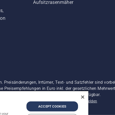
Aufsitzrasenmäher
s,
von
. Preisänderungen, Irrtümer, Text- und Satzfehler sind vorbe
 Preisempfehlungen in Euro inkl. der gesetzlichen Mehrwerts
 es sei denn sie sind für den direkten Kauf verfügbar.
nschutzerklärung
Impressum
Vermutete Verstöße melden
ACCEPT COOKIES
n your