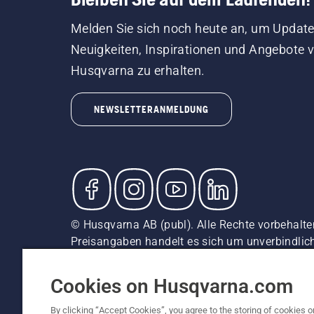
Melden Sie sich noch heute an, um Update
Neuigkeiten, Inspirationen und Angebote 
Husqvarna zu erhalten.
NEWSLETTERANMELDUNG
© Husqvarna AB (publ). Alle Rechte vorbehalten
Preisangaben handelt es sich um unverbindliche
unverbindliche Preisempfehlungen (inkl. MwSt),
Cookie-Richtlinie
Nutzungsbedingungen
AGBs
Date
Cookies on Husqvarna.com
By clicking “Accept Cookies”, you agree to the storing of cookies o