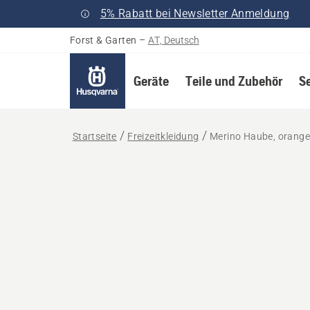
5% Rabatt bei Newsletter Anmeldung
Forst & Garten
–
AT, Deutsch
Geräte
Teile und Zubehör
S
Startseite
Freizeitkleidung
Merino Haube, orang