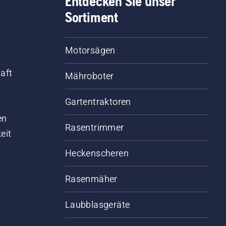
Entdecken Sie unser
Sortiment
Motorsägen
aft
Mähroboter
Gartentraktoren
d
en
Rasentrimmer
eit
Heckenscheren
Rasenmäher
Laubblasgeräte