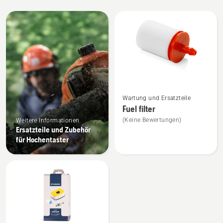
Alle
Produkte
Mehr
Wartung und Ersatzteile
Details
Fuel filter
zu
(Keine Bewertungen)
Weitere Informationen
Fuel
Ersatzteile und Zubehör
filter
für Hochentaster
anzeigen