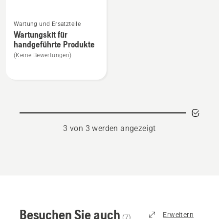
Mehr
Wartung und Ersatzteile
Details
Wartungskit für
zu
handgeführte Produkte
Wartungskit
(Keine Bewertungen)
für
handgeführte
Produkte
anzeigen
3 von 3 werden angezeigt
Besuchen Sie auch
Erweitern
(
7
)