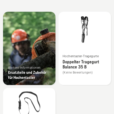
Alle
Produkte
Mehr
Hochentaster-Tragegurte
Details
Doppelter Tragegurt
zu
Balance 35 B
Weitere Informationen
Doppelter
Ersatzteile und Zubehör
(Keine Bewertungen)
Tragegurt
für Hochentaster
Balance
35 B
anzeigen