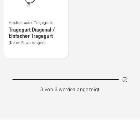
Mehr
Hochentaster-Tragegurte
Details
Tragegurt Diagonal /
zu
Einfacher Tragegurt
Tragegurt
(Keine Bewertungen)
Diagonal
/
Einfacher
Tragegurt
anzeigen
3 von 3 werden angezeigt