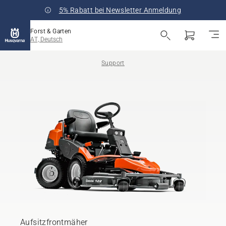
5% Rabatt bei Newsletter Anmeldung
Forst & Garten
AT, Deutsch
Support
Aufsitzfrontmäher