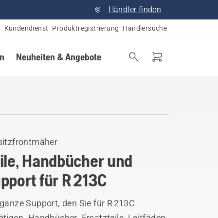
Händler finden
Kundendienst
Produktregistrierung
Händlersuche
en
Neuheiten & Angebote
sitzfrontmäher
ile, Handbücher und
pport für R 213C
ganze Support, den Sie für R 213C
tigen. Handbücher, Ersatzteile, Leitfäden,