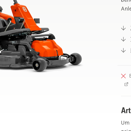
Anl
Ar
Um I