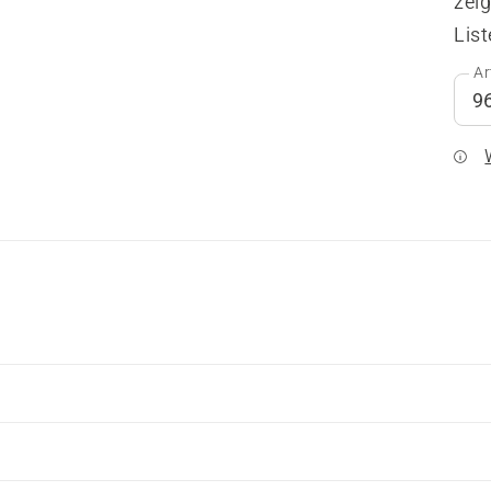
zeig
List
Ar