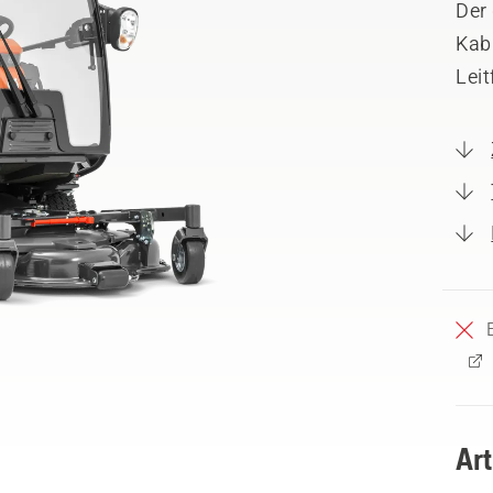
Der 
Kabi
Leit
Ar