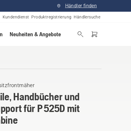
Händler finden
Kundendienst
Produktregistrierung
Händlersuche
en
Neuheiten & Angebote
sitzfrontmäher
ile, Handbücher und
pport für P 525D mit
bine