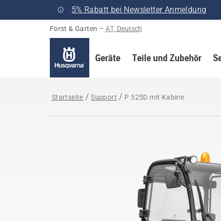
5% Rabatt bei Newsletter Anmeldung
Forst & Garten
–
AT, Deutsch
Geräte
Teile und Zubehör
S
Startseite
Support
P 525D mit Kabine