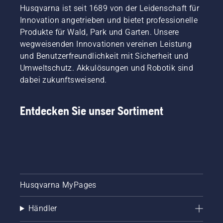
Husqvarna ist seit 1689 von der Leidenschaft für
und
Innovation angetrieben und bietet professionelle
dauert
nur
Produkte für Wald, Park und Garten. Unsere
wenige
wegweisenden Innovationen vereinen Leistung
Minuten.
und Benutzerfreundlichkeit mit Sicherheit und
Warnung!
Umweltschutz. Akkulösungen und Robotik sind
Tragen
dabei zukunftsweisend.
Sie beim
Einbau
der
Entdecken Sie unser Sortiment
Schneideinheit
eine
Schutzbrille.
Die
Feder,
die den
Riemen
spannt,
Husqvarna MyPages
kann
brechen
Händler
und
schwere