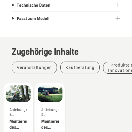
Technische Daten
Passt zum Modell
Zugehörige Inhalte
Produkte 
Veranstaltungen
Kaufberatung
Innovation
Anleitungen
Anleitungen
&
&
Leitfäden
Leitfäden
Montieren
Montieren
des
des