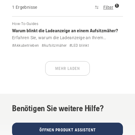
1
1 Ergebnisse
Filter
How-To-Guides
Warum blinkt die Ladeanzeige an einem Aufsitzmäher?
Erfahren Sie, warum die Ladeanzeige an Ihrem
Husqvarna Aufsitzmäher blinkt.
#Akkubetrieben
#Aufsitzmäher
#LED blinkt
MEHR LADEN
Benötigen Sie weitere Hilfe?
ÖFFNEN PRODUKT ASSISTENT