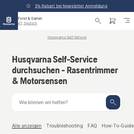
5% Rabatt bei Newsletter Anmeldung
Forst & Garten
AT, Deutsch
Husqvarna Self-Service
Husqvarna Self-Service
durchsuchen - Rasentrimmer
& Motorsensen
Wie
können
wir
helfen?
Alle anzeigen
Troubleshooting
FAQ
How-To-Guide