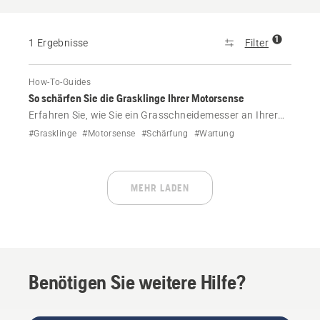
1
1 Ergebnisse
Filter
How-To-Guides
So schärfen Sie die Grasklinge Ihrer Motorsense
Erfahren Sie, wie Sie ein Grasschneidemesser an Ihrer
Husqvarna Motorsense sicher und korrekt schärfen.
#Grasklinge
#Motorsense
#Schärfung
#Wartung
Befolgen Sie unsere Schritt-für-Schritt-Anleitung und
unser Video, um die Schneidleistung
aufrechtzuerhalten.
MEHR LADEN
Benötigen Sie weitere Hilfe?