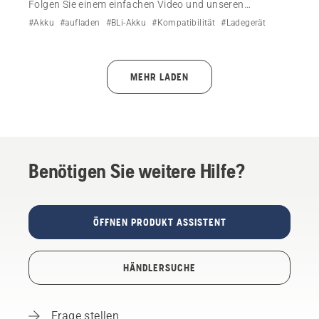
Folgen Sie einem einfachen Video und unseren
Ratschlägen, wie Sie Ihren Husqvarna BLi-X 36-V-Akku
#Akku
#aufladen
#BLi-Akku
#Kompatibilität
#Ladegerät
aufladen.
MEHR LADEN
Benötigen Sie weitere Hilfe?
ÖFFNEN PRODUKT ASSISTENT
HÄNDLERSUCHE
Frage stellen