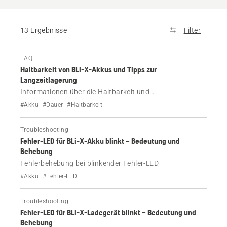
13 Ergebnisse
Filter
FAQ
Haltbarkeit von BLi-X-Akkus und Tipps zur
Langzeitlagerung
Informationen über die Haltbarkeit und
Langzeitlagerung von Husqvarna BLi-X-Akkus.
#Akku
#Dauer
#Haltbarkeit
Troubleshooting
Fehler-LED für BLi-X-Akku blinkt – Bedeutung und
Behebung
Fehlerbehebung bei blinkender Fehler-LED
#Akku
#Fehler-LED
Troubleshooting
Fehler-LED für BLi-X-Ladegerät blinkt – Bedeutung und
Behebung