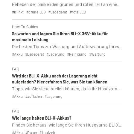
Beheben der blinkenden grünen und roten LED an einem
Husqvarna BLi-X Ladegerät.
#blinkt
#grüne LED
#Ladegerät
#rote LED
How-To-Guides
So warten und lagern Sie Ihren BLi-X 36V-Akku für
maximale Leistung
Die besten Tipps zur Wartung und Aufbewahrung Ihres
Husqvarna BLi-X 36-V-Akkus.
#Akku
#Ladegerät
#Lagerung
#Reinigung
#Wartung
FAQ
Wird der BLi-X-Akku nach der Lagerung nicht
aufgeladen? Hier erfahren Sie, was Sie tun können
Tipps, wie Sie sicherstellen können, dass Ihr Husqvarna
BLi-X-Akku nach der Lagerzeit auch wieder funktioniert.
#Akku
#aufladen
#Lagerung
FAQ
Wie lange halten BLi-X-Akkus?
Finden Sie heraus, wie lange Sie Ihren Husqvarna BLi-X-
Akku verwenden können.
#Akku
#Dauer
#Laufzeit