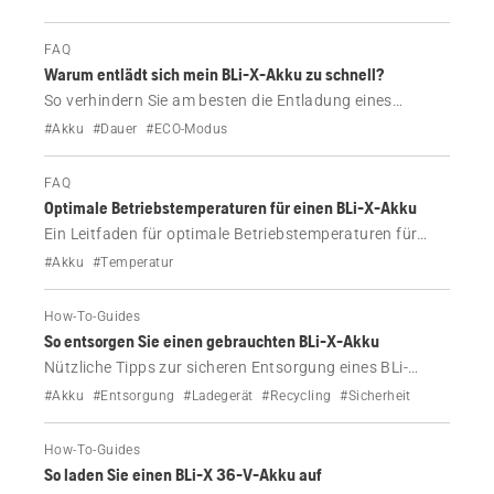
FAQ
Warum entlädt sich mein BLi-X-Akku zu schnell?
So verhindern Sie am besten die Entladung eines
Husqvarna BLi-X-Akkus.
#Akku
#Dauer
#ECO-Modus
FAQ
Optimale Betriebstemperaturen für einen BLi-X-Akku
Ein Leitfaden für optimale Betriebstemperaturen für
Ihren Husqvarna BLi-X 36-V-Akku.
#Akku
#Temperatur
How-To-Guides
So entsorgen Sie einen gebrauchten BLi-X-Akku
Nützliche Tipps zur sicheren Entsorgung eines BLi-
Akkus und Ladegeräts.
#Akku
#Entsorgung
#Ladegerät
#Recycling
#Sicherheit
How-To-Guides
So laden Sie einen BLi-X 36-V-Akku auf