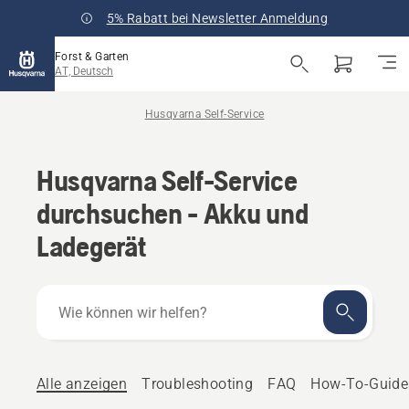
5% Rabatt bei Newsletter Anmeldung
Forst & Garten
AT, Deutsch
Husqvarna Self-Service
Husqvarna Self-Service
durchsuchen - Akku und
Ladegerät
Wie
können
wir
helfen?
Alle anzeigen
Troubleshooting
FAQ
How-To-Guide