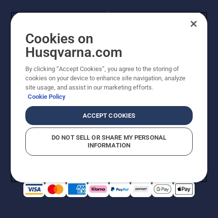
Cookies on
Husqvarna.com
By clicking “Accept Cookies”, you agree to the storing of
© Husqvarna AB (publ). Alle Rechte vorbehalten.
cookies on your device to enhance site navigation, analyze
Preisänderungen, Irrtümer, Text- und Satzfehler sind
site usage, and assist in our marketing efforts.
vorbehalten. Bei den Preisangaben handelt es sich um
Cookie Policy
unverbindliche Preisempfehlungen in Euro inkl. der
gesetzlichen Mehrwertsteuer. Alle Preise sind
ACCEPT COOKIES
unverbindliche Preisempfehlungen (inkl. MwSt), es sei
denn sie sind für den direkten Kauf verfügbar.
DO NOT SELL OR SHARE MY PERSONAL
Cookie-Richtlinie
Nutzungsbedingungen
AGBs
INFORMATION
Datenschutzerklärung
Impressum
Vermutete Verstöße melden