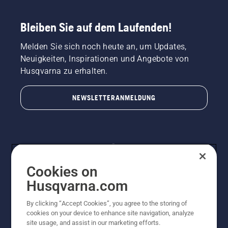
Bleiben Sie auf dem Laufenden!
Melden Sie sich noch heute an, um Updates,
Neuigkeiten, Inspirationen und Angebote von
Husqvarna zu erhalten.
NEWSLETTERANMELDUNG
Cookies on
Husqvarna.com
By clicking “Accept Cookies”, you agree to the storing of
© Husqvarna AB (publ). Alle Rechte vorbehalten.
cookies on your device to enhance site navigation, analyze
Preisänderungen, Irrtümer, Text- und Satzfehler sind
site usage, and assist in our marketing efforts.
vorbehalten. Bei den Preisangaben handelt es sich um