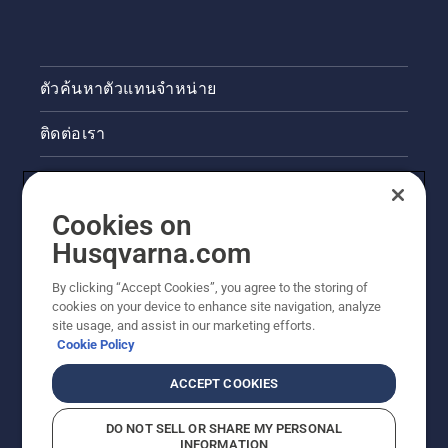
ตัวค้นหาตัวแทนจำหน่าย
ติดต่อเรา
ข่าวสารและกิจกรรม
Cookies on
ข้อมูลผลิตภัณฑ์ทางกฎหมาย
Husqvarna.com
ไซต์ฮุสวาน่าอื่นๆ
By clicking “Accept Cookies”, you agree to the storing of
cookies on your device to enhance site navigation, analyze
site usage, and assist in our marketing efforts.
Cookie Policy
ACCEPT COOKIES
DO NOT SELL OR SHARE MY PERSONAL
INFORMATION