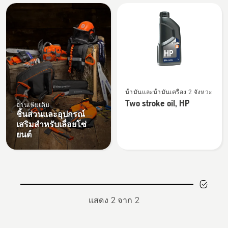
All
products
ดู
น้ํามันและน้ํามันเครื่อง 2 จังหวะ
ราย
Two stroke oil, HP
อ่านเพิ่มเติม
ละเอียด
ชิ้นส่วนและอุปกรณ์
เพิ่ม
เสริมสำหรับเลื่อยโซ่
เติม
ยนต์
เกี่ยว
กับ
Two
stroke
oil,
แสดง 2 จาก 2
HP