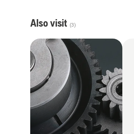
Also visit
(
3
)