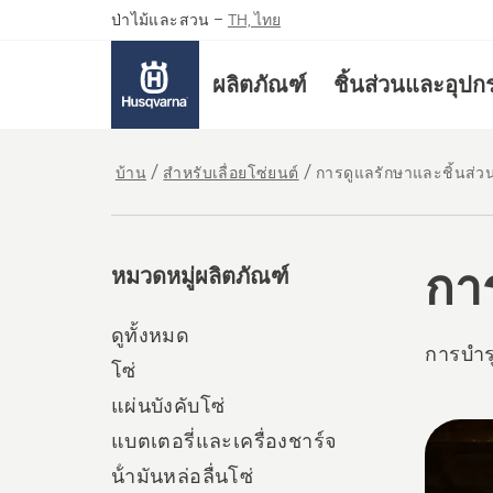
ป่าไม้และสวน
–
TH, ไทย
ผลิตภัณฑ์
ชิ้นส่วนและอุปก
บ้าน
สำหรับเลื่อยโซ่ยนต์
การดูแลรักษาและชิ้นส่ว
กา
หมวดหมู่ผลิตภัณฑ์
ดูทั้งหมด
การบำร
โซ่
แผ่นบังคับโซ่
All
แบตเตอรี่และเครื่องชาร์จ
produ
น้ํามันหล่อลื่นโซ่