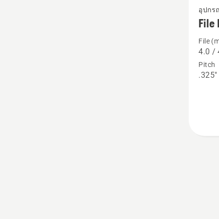
อุปกร
ราย
File 
ละเอีย
File (
เพิ่ม
4.0 / 
เติม
Pitch
เกี่ยว
.325" 
กับ
File
kits