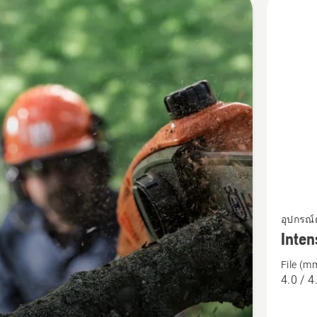
cts
ดู
อุปกรณ์ต
ราย
Inten
ละเอียด
File (m
เพิ่ม
4.0 / 4
เติม
เกี่ยว