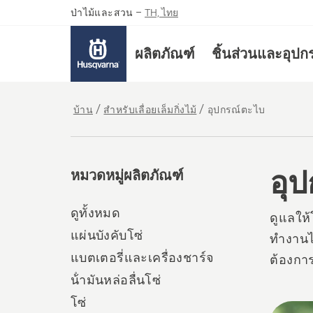
ป่าไม้และสวน
–
TH, ไทย
ผลิตภัณฑ์
ชิ้นส่วนและอุปก
บ้าน
สำหรับเลื่อยเล็มกิ่งไม้
อุปกรณ์ตะไบ
อุ
หมวดหมู่ผลิตภัณฑ์
ดูทั้งหมด
ดูแลให้
แผ่นบังคับโซ่
ทำงานได
แบตเตอรี่และเครื่องชาร์จ
ต้องกา
น้ํามันหล่อลื่นโซ่
โซ่
All