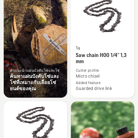
products
โซ่
ดู
Saw chain H00 1/4" 1,3
ราย
mm
ละเอียด
คำแนะนำแผ่นบังคับโซ่และโซ่
Cutter profile
เพิ่ม
ค้นหาแผ่นบังคับโซ่และ
Micro chisel
เติม
โซ่ที่เหมาะกับเลื่อยโซ่
Added feature
เกี่ยว
ยนต์ของคุณ
Guarded drive link
กับ
Saw
chain
H00
1/4"
1,3