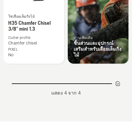
mm
โซ่เลื่อยเล็มกิ่งไม้
ดู
H35 Chamfer Chisel
ราย
3/8" mini 1.3
ละเอียด
Cutter profile
อ่านเพิ่มเติม
เพิ่ม
ชิ้นส่วนและอุปกรณ์
Chamfer chisel
เติม
เสริมสำหรับเลื่อยเล็มกิ่ง
PIXEL
เกี่ยว
ไม้
No
กับ
H35
Chamfer
Chisel
3/8"
แสดง 4 จาก 4
mini
1.3